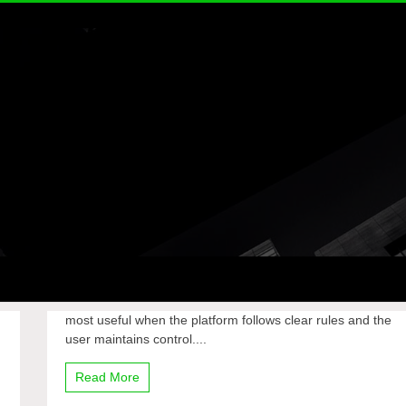
ay Com
most useful when the platform follows clear rules and the
Online
Casino
user maintains control....
Service
Read More