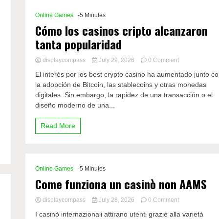
Online Games
-5 Minutes
Cómo los casinos cripto alcanzaron
tanta popularidad
on
displaycompass
July 29, 2026
0 Comment
Cómo
El interés por los best crypto casino ha aumentado junto c
los
la adopción de Bitcoin, las stablecoins y otras monedas
casinos
digitales. Sin embargo, la rapidez de una transacción o el
cripto
alcanzaron
diseño moderno de una...
tanta
popularidad
Read More
Online Games
-5 Minutes
Come funziona un casinò non AAMS
on
displaycompass
July 28, 2026
0 Comment
Come
I casinò internazionali attirano utenti grazie alla varietà
funziona