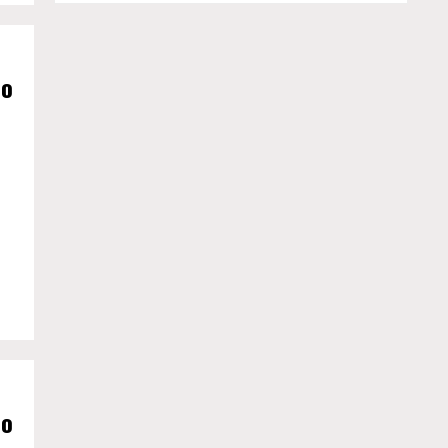
no
no