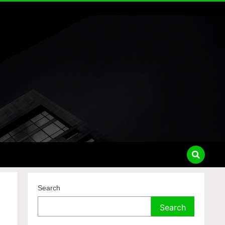
pass
Search
Search