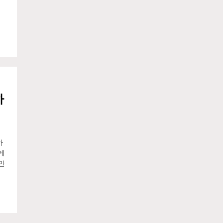
하
하
게
만