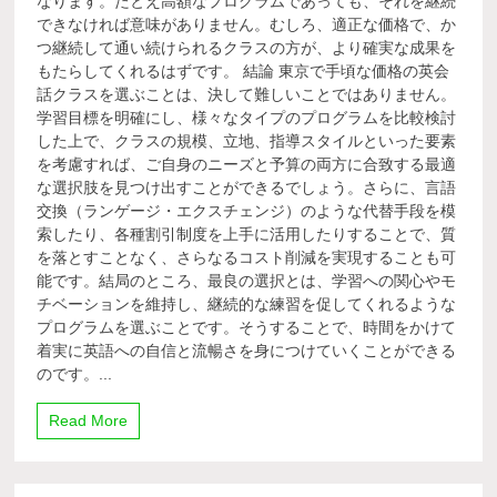
なります。たとえ高額なプログラムであっても、それを継続
できなければ意味がありません。むしろ、適正な価格で、か
つ継続して通い続けられるクラスの方が、より確実な成果を
もたらしてくれるはずです。 結論 東京で手頃な価格の英会
話クラスを選ぶことは、決して難しいことではありません。
学習目標を明確にし、様々なタイプのプログラムを比較検討
した上で、クラスの規模、立地、指導スタイルといった要素
を考慮すれば、ご自身のニーズと予算の両方に合致する最適
な選択肢を見つけ出すことができるでしょう。さらに、言語
交換（ランゲージ・エクスチェンジ）のような代替手段を模
索したり、各種割引制度を上手に活用したりすることで、質
を落とすことなく、さらなるコスト削減を実現することも可
能です。結局のところ、最良の選択とは、学習への関心やモ
チベーションを維持し、継続的な練習を促してくれるような
プログラムを選ぶことです。そうすることで、時間をかけて
着実に英語への自信と流暢さを身につけていくことができる
のです。...
Read More