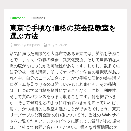
Comp
Education
-0 Minutes
東京で手頃な価格の英会話教室を
選ぶ方法
displaycompass
May 5, 2026
活気に満ちた国際的な大都市である東京では、英語を学ぶこ
とで、より良い就職の機会、異文化交流、そして世界的な人
脈の広がりにつながる可能性があります。しかし、数多くの
語学学校、個人講師、そしてオンライン学習の選択肢があふ
れる中、自分のニーズに合った、かつ手頃な価格の英会話プ
ログラムを見つけるのは難しいかもしれません。その秘訣
は、自身の学習目標を犠牲にすることなく、価格、利便性、
そして質のバランスをうまく取ることです。何を探すべき
か、そして候補をどのように評価すべきかを知っていれば、
賢く、かつ経済的に教室を選ぶことができるでしょう。東京
リーズナブルな英会話 の詳細については、当社の Web サイ
トをご覧ください。このトピックに関してご質問がある場合
は、当社までお問い合わせください。 様々な教育機関のタ