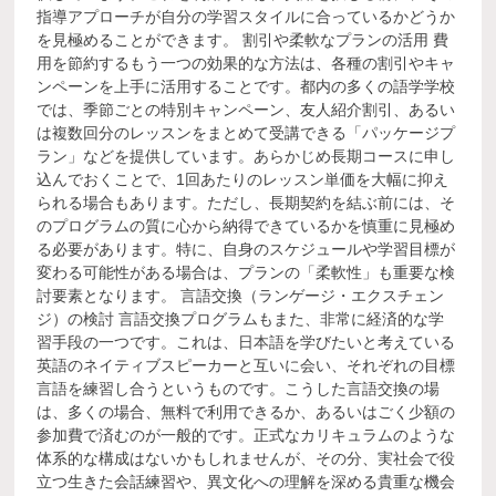
指導アプローチが自分の学習スタイルに合っているかどうか
を見極めることができます。 割引や柔軟なプランの活用 費
用を節約するもう一つの効果的な方法は、各種の割引やキャ
ンペーンを上手に活用することです。都内の多くの語学学校
では、季節ごとの特別キャンペーン、友人紹介割引、あるい
は複数回分のレッスンをまとめて受講できる「パッケージプ
ラン」などを提供しています。あらかじめ長期コースに申し
込んでおくことで、1回あたりのレッスン単価を大幅に抑え
られる場合もあります。ただし、長期契約を結ぶ前には、そ
のプログラムの質に心から納得できているかを慎重に見極め
る必要があります。特に、自身のスケジュールや学習目標が
変わる可能性がある場合は、プランの「柔軟性」も重要な検
討要素となります。 言語交換（ランゲージ・エクスチェン
ジ）の検討 言語交換プログラムもまた、非常に経済的な学
習手段の一つです。これは、日本語を学びたいと考えている
英語のネイティブスピーカーと互いに会い、それぞれの目標
言語を練習し合うというものです。こうした言語交換の場
は、多くの場合、無料で利用できるか、あるいはごく少額の
参加費で済むのが一般的です。正式なカリキュラムのような
体系的な構成はないかもしれませんが、その分、実社会で役
立つ生きた会話練習や、異文化への理解を深める貴重な機会