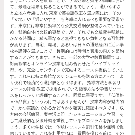
ようにバランスを取ることで、学習効果と費用の両面におい
て、最適な結果を得ることができるでしょう。 通いやすさ
と立地を考慮に入れ 東京で英会話教室を選ぶ際には、その
「立地」や「通いやすさ」も考慮に入れるべき重要な要素で
す。東京には非常に効率的な公共交通網が整備されているた
め、移動自体は比較的容易ですが、それでも交通費や移動に
かかる時間は、積み重なると無視できない負担となる可能性
があります。自宅、職場、あるいは日々の通勤経路に近い学
校や講師を選ぶことで、長期的には時間と費用の両方を節約
することができます。さらに、一部の大学や教育機関では、
対面授業とオンライン授業を組み合わせた「ハイブリッド
型」や、完全にオンラインで完結するコースを提供していま
す。これらは特に多忙なスケジュールを送る方にとって、よ
り便利で経済的な選択肢となり得ます。 指導方法と学習リ
ソースの評価 教室で採用されている指導方法や学習リソー
スをしっかりと評価することも、同様に重要です。「低価格
＝低品質」というわけではありませんが、授業内容が魅力的
で、かつ実践的であるかどうかを確実に確認すべきです。双
方向の会話練習、実生活に即したシチュエーション学習、そ
して継続的な反復練習を重視しているプログラムを探しまし
ょう。多くの学校では、体験レッスンを割引価格や無料で提
供しています。これを利用すれば、費用を投じる前に、その