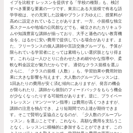
イプを比較す レッスンを提供する「学校の種類」も、検討
すべき重要な要素の一つです。東京にある大規模で有名な語
学学校は、その充実した設備やブランド力ゆえに、授業料が
高めに設定されていることがあります。一方、小規模な独立
系スクールや地域の公民館などでも、確立されたカリキュラ
ムや知識豊富な講師が揃っており、大手と遜色のない教育機
会を、はるかに安い費用で提供している場合があります。ま
た、フリーランスの個人講師や言語交換グループも、予算が
限られている学習者にとっては素晴らしい選択肢となり得ま
す。これらは一人ひとりに合わせたきめ細やかな指導や、柔
軟な料金設定が魅力だからです。 適切なクラス規模を選ぶ
さらに、「クラスの規模（人数）」も、学習効果や費用対効
果に大きな影響を与えます。大人数のグループレッスンは、
1回あたりの費用が安く済む傾向にありますが、発言の機会
が限られたり、講師から個別のフィードバックをもらう機会
が少なくなったりする可能性があります。逆に、プライベー
トレッスン（マンツーマン指導）は費用が高くつきますが、
講師の注意を独占でき、より短期間での上達が期待できま
す。そこで賢明な妥協点となるのが、「少人数のグループレ
ッスン」を選ぶことです。これなら、高額な費用を支払うこ
となく、レッスンに積極的に参加することができます。この