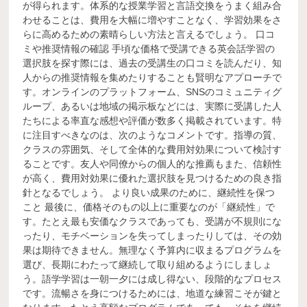
が得られます。体系的な授業学習と言語交換をうまく組み合
わせることは、費用を大幅に増やすことなく、学習効果をさ
らに高めるための素晴らしい方法と言えるでしょう。 口コ
ミや推奨情報の確認 手頃な価格で受講できる英会話学習の
選択肢を探す際には、過去の受講生の口コミを読んだり、知
人からの推奨情報を集めたりすることも賢明なアプローチで
す。オンラインのプラットフォーム、SNSのコミュニティグ
ループ、あるいは地域の掲示板などには、実際に受講した人
たちによる率直な感想や評価が数多く掲載されています。特
に注目すべきなのは、次のようなコメントです。指導の質、
クラスの雰囲気、そして全体的な費用対効果について検討す
ることです。友人や同僚からの個人的な推薦もまた、信頼性
が高く、費用対効果に優れた選択肢を見つけるための良き指
針となるでしょう。 より良い成果のために、継続性を保つ
こと 最後に、価格そのもの以上に重要なのが「継続性」で
す。たとえ最も安価なクラスであっても、受講が不規則にな
ったり、モチベーションを失ってしまったりしては、その効
果は期待できません。無理なく予算内に収まるプログラムを
選び、長期にわたって継続して取り組めるようにしましょ
う。語学学習は一朝一夕には成し得ない、段階的なプロセス
です。流暢さを身につけるためには、地道な練習こそが鍵と