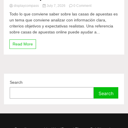
on
displaycompass
July 7, 2026
0 Comment
Todo
Todo lo que conviene saber sobre las casas de apuestas es
lo
un tema que conviene analizar con información clara,
que
criterios objetivos y expectativas realistas. Una referencia
conviene
saber
sobre casas de apuestas online puede ayudar a...
sobre
las
Read More
casas
de
apuestas
Search
Search