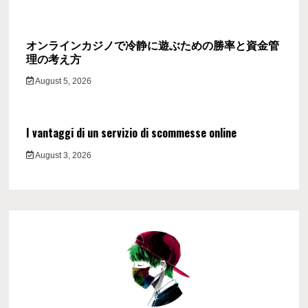
オンラインカジノで冷静に遊ぶための勝率と資金管
理の考え方
August 5, 2026
I vantaggi di un servizio di scommesse online
August 3, 2026