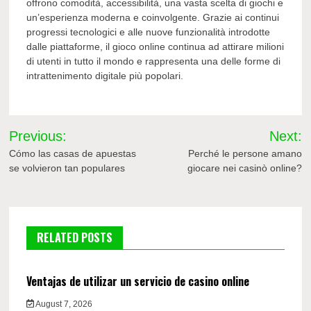
offrono comodità, accessibilità, una vasta scelta di giochi e
un’esperienza moderna e coinvolgente. Grazie ai continui
progressi tecnologici e alle nuove funzionalità introdotte
dalle piattaforme, il gioco online continua ad attirare milioni
di utenti in tutto il mondo e rappresenta una delle forme di
intrattenimento digitale più popolari.
Post
Previous:
Next:
navigation
Cómo las casas de apuestas
Perché le persone amano
se volvieron tan populares
giocare nei casinò online?
RELATED POSTS
Ventajas de utilizar un servicio de casino online
August 7, 2026