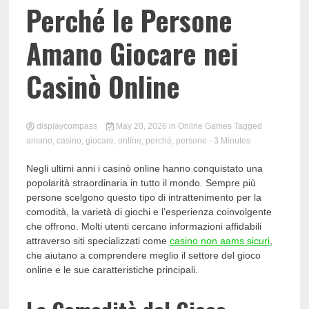
Comp
Perché le Persone
Amano Giocare nei
Casinò Online
displaycompass
May 20, 2026
in
Online Games
Tagged
amano
,
casino
,
giocare
,
online
,
perché
,
persone
- 3 Minutes
Negli ultimi anni i casinò online hanno conquistato una
popolarità straordinaria in tutto il mondo. Sempre più
persone scelgono questo tipo di intrattenimento per la
comodità, la varietà di giochi e l’esperienza coinvolgente
che offrono. Molti utenti cercano informazioni affidabili
attraverso siti specializzati come
casino non aams sicuri
,
che aiutano a comprendere meglio il settore del gioco
online e le sue caratteristiche principali.