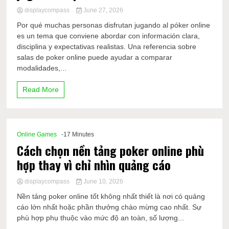
displaycompass
June 27, 2026
Por qué muchas personas disfrutan jugando al póker online
es un tema que conviene abordar con información clara,
disciplina y expectativas realistas. Una referencia sobre
salas de poker online puede ayudar a comparar
modalidades,...
Read More
Online Games
-17 Minutes
Cách chọn nền tảng poker online phù
hợp thay vì chỉ nhìn quảng cáo
displaycompass
June 10, 2026
Nền tảng poker online tốt không nhất thiết là nơi có quảng
cáo lớn nhất hoặc phần thưởng chào mừng cao nhất. Sự
phù hợp phụ thuộc vào mức độ an toàn, số lượng...