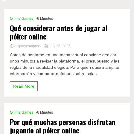
Comp
Online Games
-6 Minutes
Qué considerar antes de jugar al
póker online
displaycompass
July 26, 2026
Antes de sentarse en una mesa virtual conviene dedicar
unos minutos a revisar la plataforma, el presupuesto y las
reglas de la modalidad elegida. Para quien quiera ampliar
información y comparar enfoques sobre salas...
Read More
Online Games
-6 Minutes
Por qué muchas personas disfrutan
jugando al póker online