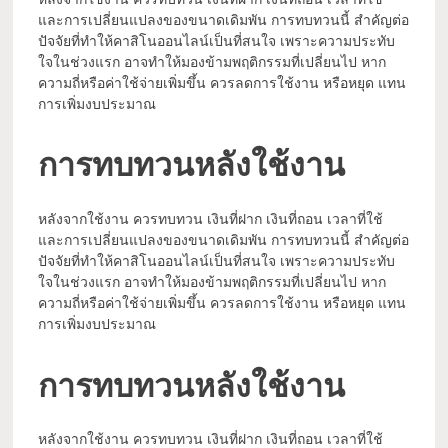
และการเปลี่ยนแปลงของขนาดเดิมพัน การทบทวนนี้ สำคัญต่อ
ปัจจัยที่ทำให้คาสิโนออนไลน์เป็นที่สนใจ เพราะความประทับ
ใจในช่วงแรก อาจทำให้มองข้ามพฤติกรรมที่เปลี่ยนไป หาก
ความถี่หรือค่าใช้จ่ายเพิ่มขึ้น ควรลดการใช้งาน หรือหยุด แทน
การเพิ่มงบประมาณ
การทบทวนหลังใช้งาน
หลังจากใช้งาน ควรทบทวน เงินที่ฝาก เงินที่ถอน เวลาที่ใช้
และการเปลี่ยนแปลงของขนาดเดิมพัน การทบทวนนี้ สำคัญต่อ
ปัจจัยที่ทำให้คาสิโนออนไลน์เป็นที่สนใจ เพราะความประทับ
ใจในช่วงแรก อาจทำให้มองข้ามพฤติกรรมที่เปลี่ยนไป หาก
ความถี่หรือค่าใช้จ่ายเพิ่มขึ้น ควรลดการใช้งาน หรือหยุด แทน
การเพิ่มงบประมาณ
การทบทวนหลังใช้งาน
หลังจากใช้งาน ควรทบทวน เงินที่ฝาก เงินที่ถอน เวลาที่ใช้