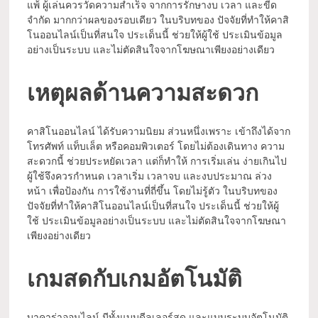
แพ้ ผู้เล่นควรวัดความสำเร็จ จากการรักษางบ เวลา และขีด
จำกัด มากกว่าผลของรอบเดียว ในบริบทของ ปัจจัยที่ทำให้คาสิ
โนออนไลน์เป็นที่สนใจ ประเด็นนี้ ช่วยให้ผู้ใช้ ประเมินข้อมูล
อย่างเป็นระบบ และไม่ตัดสินใจจากโฆษณาเพียงอย่างเดียว
เหตุผลด้านความสะดวก
คาสิโนออนไลน์ ได้รับความนิยม ส่วนหนึ่งเพราะ เข้าถึงได้จาก
โทรศัพท์ แท็บเล็ต หรือคอมพิวเตอร์ โดยไม่ต้องเดินทาง ความ
สะดวกนี้ ช่วยประหยัดเวลา แต่ก็ทำให้ การเริ่มเล่น ง่ายเกินไป
ผู้ใช้จึงควรกำหนด เวลาเริ่ม เวลาจบ และงบประมาณ ล่วง
หน้า เพื่อป้องกัน การใช้งานที่ถี่ขึ้น โดยไม่รู้ตัว ในบริบทของ
ปัจจัยที่ทำให้คาสิโนออนไลน์เป็นที่สนใจ ประเด็นนี้ ช่วยให้ผู้
ใช้ ประเมินข้อมูลอย่างเป็นระบบ และไม่ตัดสินใจจากโฆษณา
เพียงอย่างเดียว
เกมสดกับเกมอัตโนมัติ
บาคาร่าออนไลน์ มีทั้งแบบดีลเลอร์สด และแบบระบบอัตโนมัติ