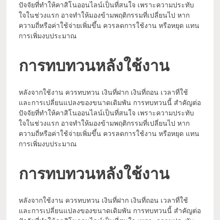
ปัจจัยที่ทำให้คาสิโนออนไลน์เป็นที่สนใจ เพราะความประทับ
ใจในช่วงแรก อาจทำให้มองข้ามพฤติกรรมที่เปลี่ยนไป หาก
ความถี่หรือค่าใช้จ่ายเพิ่มขึ้น ควรลดการใช้งาน หรือหยุด แทน
การเพิ่มงบประมาณ
การทบทวนหลังใช้งาน
หลังจากใช้งาน ควรทบทวน เงินที่ฝาก เงินที่ถอน เวลาที่ใช้
และการเปลี่ยนแปลงของขนาดเดิมพัน การทบทวนนี้ สำคัญต่อ
ปัจจัยที่ทำให้คาสิโนออนไลน์เป็นที่สนใจ เพราะความประทับ
ใจในช่วงแรก อาจทำให้มองข้ามพฤติกรรมที่เปลี่ยนไป หาก
ความถี่หรือค่าใช้จ่ายเพิ่มขึ้น ควรลดการใช้งาน หรือหยุด แทน
การเพิ่มงบประมาณ
การทบทวนหลังใช้งาน
หลังจากใช้งาน ควรทบทวน เงินที่ฝาก เงินที่ถอน เวลาที่ใช้
และการเปลี่ยนแปลงของขนาดเดิมพัน การทบทวนนี้ สำคัญต่อ