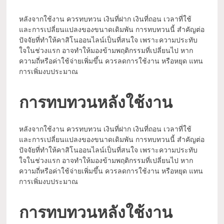
หลังจากใช้งาน ควรทบทวน เงินที่ฝาก เงินที่ถอน เวลาที่ใช้
และการเปลี่ยนแปลงของขนาดเดิมพัน การทบทวนนี้ สำคัญต่อ
ปัจจัยที่ทำให้คาสิโนออนไลน์เป็นที่สนใจ เพราะความประทับ
ใจในช่วงแรก อาจทำให้มองข้ามพฤติกรรมที่เปลี่ยนไป หาก
ความถี่หรือค่าใช้จ่ายเพิ่มขึ้น ควรลดการใช้งาน หรือหยุด แทน
การเพิ่มงบประมาณ
การทบทวนหลังใช้งาน
หลังจากใช้งาน ควรทบทวน เงินที่ฝาก เงินที่ถอน เวลาที่ใช้
และการเปลี่ยนแปลงของขนาดเดิมพัน การทบทวนนี้ สำคัญต่อ
ปัจจัยที่ทำให้คาสิโนออนไลน์เป็นที่สนใจ เพราะความประทับ
ใจในช่วงแรก อาจทำให้มองข้ามพฤติกรรมที่เปลี่ยนไป หาก
ความถี่หรือค่าใช้จ่ายเพิ่มขึ้น ควรลดการใช้งาน หรือหยุด แทน
การเพิ่มงบประมาณ
การทบทวนหลังใช้งาน