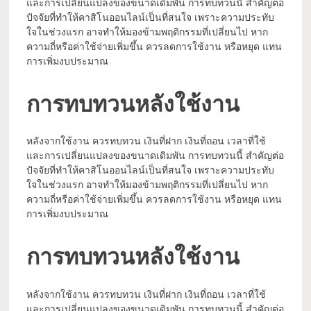
และการเปลี่ยนแปลงของขนาดเดิมพัน การทบทวนนี้ สำคัญต่อ
ปัจจัยที่ทำให้คาสิโนออนไลน์เป็นที่สนใจ เพราะความประทับ
ใจในช่วงแรก อาจทำให้มองข้ามพฤติกรรมที่เปลี่ยนไป หาก
ความถี่หรือค่าใช้จ่ายเพิ่มขึ้น ควรลดการใช้งาน หรือหยุด แทน
การเพิ่มงบประมาณ
การทบทวนหลังใช้งาน
หลังจากใช้งาน ควรทบทวน เงินที่ฝาก เงินที่ถอน เวลาที่ใช้
และการเปลี่ยนแปลงของขนาดเดิมพัน การทบทวนนี้ สำคัญต่อ
ปัจจัยที่ทำให้คาสิโนออนไลน์เป็นที่สนใจ เพราะความประทับ
ใจในช่วงแรก อาจทำให้มองข้ามพฤติกรรมที่เปลี่ยนไป หาก
ความถี่หรือค่าใช้จ่ายเพิ่มขึ้น ควรลดการใช้งาน หรือหยุด แทน
การเพิ่มงบประมาณ
การทบทวนหลังใช้งาน
หลังจากใช้งาน ควรทบทวน เงินที่ฝาก เงินที่ถอน เวลาที่ใช้
และการเปลี่ยนแปลงของขนาดเดิมพัน การทบทวนนี้ สำคัญต่อ