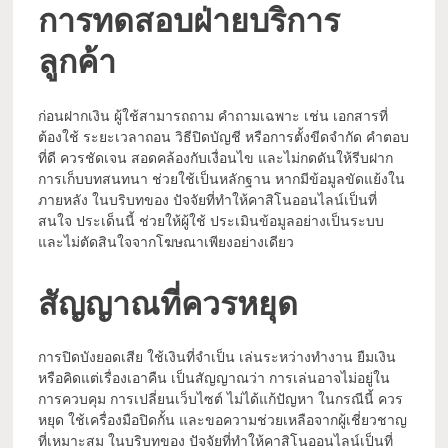
การทดสอบฝ่ายบริการ
ลูกค้า
ก่อนฝากเงิน ผู้ใช้สามารถถาม คำถามเฉพาะ เช่น เอกสารที่
ต้องใช้ ระยะเวลาถอน วิธีปิดบัญชี หรือการตั้งขีดจำกัด คำตอบ
ที่ดี ควรชัดเจน สอดคล้องกับเงื่อนไข และไม่กดดันให้รีบฝาก
การเก็บบทสนทนา ช่วยใช้เป็นหลักฐาน หากมีข้อมูลขัดแย้งใน
ภายหลัง ในบริบทของ ปัจจัยที่ทำให้คาสิโนออนไลน์เป็นที่
สนใจ ประเด็นนี้ ช่วยให้ผู้ใช้ ประเมินข้อมูลอย่างเป็นระบบ
และไม่ตัดสินใจจากโฆษณาเพียงอย่างเดียว
สัญญาณที่ควรหยุด
การปิดบังยอดเสีย ใช้เงินที่จำเป็น เล่นระหว่างทำงาน ยืมเงิน
หรือคิดแต่เรื่องเอาคืน เป็นสัญญาณว่า การเล่นอาจไม่อยู่ใน
การควบคุม การเปลี่ยนเว็บไซต์ ไม่ได้แก้ปัญหา ในกรณีนี้ ควร
หยุด ใช้เครื่องมือปิดกั้น และขอความช่วยเหลือจากผู้เชี่ยวชาญ
ที่เหมาะสม ในบริบทของ ปัจจัยที่ทำให้คาสิโนออนไลน์เป็นที่