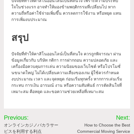
ปัจจัยที่ทำให้คาสิโนออนไลน์เป็นที่สนใจ เพราะความประทับ
ใจในช่วงแรก อาจทำให้มองข้ามพฤติกรรมที่เปลี่ยนไป หาก
ความถี่หรือค่าใช้จ่ายเพิ่มขึ้น ควรลดการใช้งาน หรือหยุด แทน
การเพิ่มงบประมาณ
สรุป
ปัจจัยที่ทำให้คาสิโนออนไลน์เป็นที่สนใจ ควรถูกพิจารณา ผ่าน
ข้อมูลเกี่ยวกับ บริษัท กติกา การฝากถอน ความปลอดภัย และ
เครื่องมือควบคุมการเล่น ความนิยมของเว็บไซต์ หรือโปรโมชั่
นขนาดใหญ่ ไม่ได้เปลี่ยนความเสี่ยงของเกม ผู้ใช้ควรกำหนด
งบประมาณ เวลา และจุดหยุด ก่อนเริ่มทุกครั้ง หากการเล่นเริ่ม
กระทบ การเงิน อารมณ์ งาน หรือความสัมพันธ์ การตัดสินใจที่
เหมาะสม คือหยุด และขอความช่วยเหลือที่เหมาะสม
Post
Previous:
Next:
navigation
オンラインカジノバカラサー
How to Choose the Best
ビスを利用する利点
Commercial Moving Service