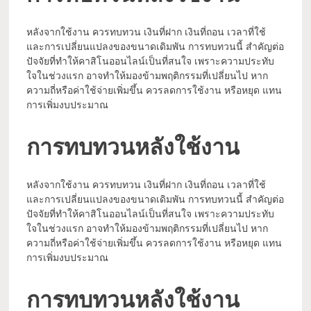
หลังจากใช้งาน ควรทบทวน เงินที่ฝาก เงินที่ถอน เวลาที่ใช้
และการเปลี่ยนแปลงของขนาดเดิมพัน การทบทวนนี้ สำคัญต่อ
ปัจจัยที่ทำให้คาสิโนออนไลน์เป็นที่สนใจ เพราะความประทับ
ใจในช่วงแรก อาจทำให้มองข้ามพฤติกรรมที่เปลี่ยนไป หาก
ความถี่หรือค่าใช้จ่ายเพิ่มขึ้น ควรลดการใช้งาน หรือหยุด แทน
การเพิ่มงบประมาณ
การทบทวนหลังใช้งาน
หลังจากใช้งาน ควรทบทวน เงินที่ฝาก เงินที่ถอน เวลาที่ใช้
และการเปลี่ยนแปลงของขนาดเดิมพัน การทบทวนนี้ สำคัญต่อ
ปัจจัยที่ทำให้คาสิโนออนไลน์เป็นที่สนใจ เพราะความประทับ
ใจในช่วงแรก อาจทำให้มองข้ามพฤติกรรมที่เปลี่ยนไป หาก
ความถี่หรือค่าใช้จ่ายเพิ่มขึ้น ควรลดการใช้งาน หรือหยุด แทน
การเพิ่มงบประมาณ
การทบทวนหลังใช้งาน