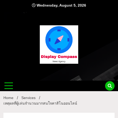
Skip
Wednesday, August 5, 2026
to
content
Displ
Home
Services
เหตุผลที่ผู้เล่นจำนวนมากสนใจคาสิโนออนไลน์