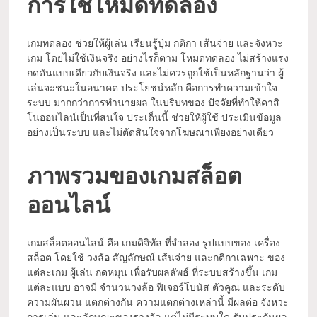
การใช้โหมดทดลอง
เกมทดลอง ช่วยให้ผู้เล่น เรียนรู้ปุ่ม กติกา เส้นจ่าย และจังหวะ
เกม โดยไม่ใช้เงินจริง อย่างไรก็ตาม โหมดทดลอง ไม่สร้างแรง
กดดันแบบเดียวกับเงินจริง และไม่ควรถูกใช้เป็นหลักฐานว่า ผู้
เล่นจะชนะในอนาคต ประโยชน์หลัก คือการทำความเข้าใจ
ระบบ มากกว่าการทำนายผล ในบริบทของ ปัจจัยที่ทำให้คาสิ
โนออนไลน์เป็นที่สนใจ ประเด็นนี้ ช่วยให้ผู้ใช้ ประเมินข้อมูล
อย่างเป็นระบบ และไม่ตัดสินใจจากโฆษณาเพียงอย่างเดียว
ภาพรวมของเกมสล็อต
ออนไลน์
เกมสล็อตออนไลน์ คือ เกมดิจิทัล ที่จำลอง รูปแบบของ เครื่อง
สล็อต โดยใช้ วงล้อ สัญลักษณ์ เส้นจ่าย และกติกาเฉพาะ ของ
แต่ละเกม ผู้เล่น กดหมุน เพื่อรับผลลัพธ์ ที่ระบบสร้างขึ้น เกม
แต่ละแบบ อาจมี จำนวนวงล้อ ฟีเจอร์โบนัส ตัวคูณ และระดับ
ความผันผวน แตกต่างกัน ความแตกต่างเหล่านี้ มีผลต่อ จังหวะ