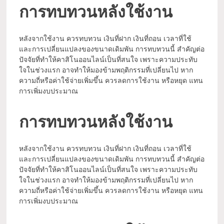
การทบทวนหลังใช้งาน
หลังจากใช้งาน ควรทบทวน เงินที่ฝาก เงินที่ถอน เวลาที่ใช้
และการเปลี่ยนแปลงของขนาดเดิมพัน การทบทวนนี้ สำคัญต่อ
ปัจจัยที่ทำให้คาสิโนออนไลน์เป็นที่สนใจ เพราะความประทับ
ใจในช่วงแรก อาจทำให้มองข้ามพฤติกรรมที่เปลี่ยนไป หาก
ความถี่หรือค่าใช้จ่ายเพิ่มขึ้น ควรลดการใช้งาน หรือหยุด แทน
การเพิ่มงบประมาณ
การทบทวนหลังใช้งาน
หลังจากใช้งาน ควรทบทวน เงินที่ฝาก เงินที่ถอน เวลาที่ใช้
และการเปลี่ยนแปลงของขนาดเดิมพัน การทบทวนนี้ สำคัญต่อ
ปัจจัยที่ทำให้คาสิโนออนไลน์เป็นที่สนใจ เพราะความประทับ
ใจในช่วงแรก อาจทำให้มองข้ามพฤติกรรมที่เปลี่ยนไป หาก
ความถี่หรือค่าใช้จ่ายเพิ่มขึ้น ควรลดการใช้งาน หรือหยุด แทน
การเพิ่มงบประมาณ