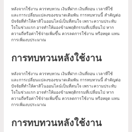
หลังจากใช้งาน ควรทบทวน เงินที่ฝาก เงินที่ถอน เวลาที่ใช้
และการเปลี่ยนแปลงของขนาดเดิมพัน การทบทวนนี้ สำคัญต่อ
ปัจจัยที่ทำให้คาสิโนออนไลน์เป็นที่สนใจ เพราะความประทับ
ใจในช่วงแรก อาจทำให้มองข้ามพฤติกรรมที่เปลี่ยนไป หาก
ความถี่หรือค่าใช้จ่ายเพิ่มขึ้น ควรลดการใช้งาน หรือหยุด แทน
การเพิ่มงบประมาณ
การทบทวนหลังใช้งาน
หลังจากใช้งาน ควรทบทวน เงินที่ฝาก เงินที่ถอน เวลาที่ใช้
และการเปลี่ยนแปลงของขนาดเดิมพัน การทบทวนนี้ สำคัญต่อ
ปัจจัยที่ทำให้คาสิโนออนไลน์เป็นที่สนใจ เพราะความประทับ
ใจในช่วงแรก อาจทำให้มองข้ามพฤติกรรมที่เปลี่ยนไป หาก
ความถี่หรือค่าใช้จ่ายเพิ่มขึ้น ควรลดการใช้งาน หรือหยุด แทน
การเพิ่มงบประมาณ
การทบทวนหลังใช้งาน