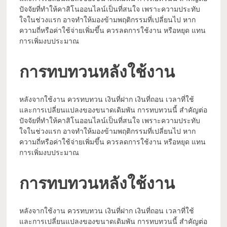
ปัจจัยที่ทำให้คาสิโนออนไลน์เป็นที่สนใจ เพราะความประทับ
ใจในช่วงแรก อาจทำให้มองข้ามพฤติกรรมที่เปลี่ยนไป หาก
ความถี่หรือค่าใช้จ่ายเพิ่มขึ้น ควรลดการใช้งาน หรือหยุด แทน
การเพิ่มงบประมาณ
การทบทวนหลังใช้งาน
หลังจากใช้งาน ควรทบทวน เงินที่ฝาก เงินที่ถอน เวลาที่ใช้
และการเปลี่ยนแปลงของขนาดเดิมพัน การทบทวนนี้ สำคัญต่อ
ปัจจัยที่ทำให้คาสิโนออนไลน์เป็นที่สนใจ เพราะความประทับ
ใจในช่วงแรก อาจทำให้มองข้ามพฤติกรรมที่เปลี่ยนไป หาก
ความถี่หรือค่าใช้จ่ายเพิ่มขึ้น ควรลดการใช้งาน หรือหยุด แทน
การเพิ่มงบประมาณ
การทบทวนหลังใช้งาน
หลังจากใช้งาน ควรทบทวน เงินที่ฝาก เงินที่ถอน เวลาที่ใช้
และการเปลี่ยนแปลงของขนาดเดิมพัน การทบทวนนี้ สำคัญต่อ