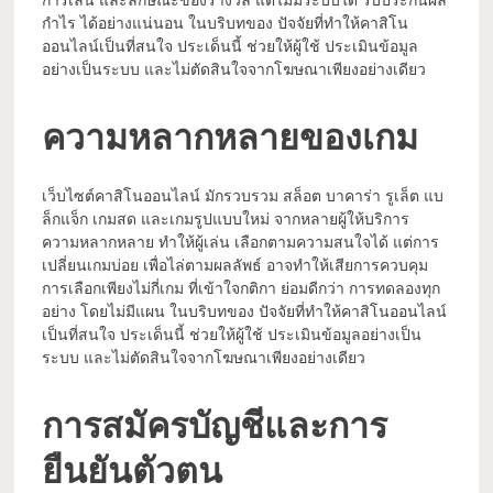
การเล่น และลักษณะของรางวัล แต่ไม่มีระบบใด รับประกันผล
กำไร ได้อย่างแน่นอน ในบริบทของ ปัจจัยที่ทำให้คาสิโน
ออนไลน์เป็นที่สนใจ ประเด็นนี้ ช่วยให้ผู้ใช้ ประเมินข้อมูล
อย่างเป็นระบบ และไม่ตัดสินใจจากโฆษณาเพียงอย่างเดียว
ความหลากหลายของเกม
เว็บไซต์คาสิโนออนไลน์ มักรวบรวม สล็อต บาคาร่า รูเล็ต แบ
ล็กแจ็ก เกมสด และเกมรูปแบบใหม่ จากหลายผู้ให้บริการ
ความหลากหลาย ทำให้ผู้เล่น เลือกตามความสนใจได้ แต่การ
เปลี่ยนเกมบ่อย เพื่อไล่ตามผลลัพธ์ อาจทำให้เสียการควบคุม
การเลือกเพียงไม่กี่เกม ที่เข้าใจกติกา ย่อมดีกว่า การทดลองทุก
อย่าง โดยไม่มีแผน ในบริบทของ ปัจจัยที่ทำให้คาสิโนออนไลน์
เป็นที่สนใจ ประเด็นนี้ ช่วยให้ผู้ใช้ ประเมินข้อมูลอย่างเป็น
ระบบ และไม่ตัดสินใจจากโฆษณาเพียงอย่างเดียว
การสมัครบัญชีและการ
ยืนยันตัวตน