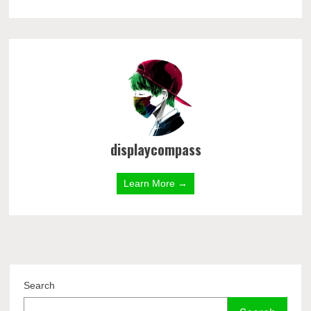
displaycompass
Learn More →
Search