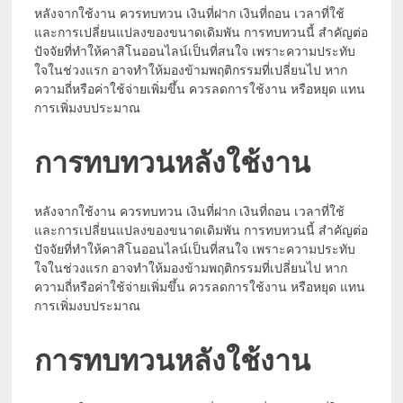
หลังจากใช้งาน ควรทบทวน เงินที่ฝาก เงินที่ถอน เวลาที่ใช้
และการเปลี่ยนแปลงของขนาดเดิมพัน การทบทวนนี้ สำคัญต่อ
ปัจจัยที่ทำให้คาสิโนออนไลน์เป็นที่สนใจ เพราะความประทับ
ใจในช่วงแรก อาจทำให้มองข้ามพฤติกรรมที่เปลี่ยนไป หาก
ความถี่หรือค่าใช้จ่ายเพิ่มขึ้น ควรลดการใช้งาน หรือหยุด แทน
การเพิ่มงบประมาณ
การทบทวนหลังใช้งาน
หลังจากใช้งาน ควรทบทวน เงินที่ฝาก เงินที่ถอน เวลาที่ใช้
และการเปลี่ยนแปลงของขนาดเดิมพัน การทบทวนนี้ สำคัญต่อ
ปัจจัยที่ทำให้คาสิโนออนไลน์เป็นที่สนใจ เพราะความประทับ
ใจในช่วงแรก อาจทำให้มองข้ามพฤติกรรมที่เปลี่ยนไป หาก
ความถี่หรือค่าใช้จ่ายเพิ่มขึ้น ควรลดการใช้งาน หรือหยุด แทน
การเพิ่มงบประมาณ
การทบทวนหลังใช้งาน