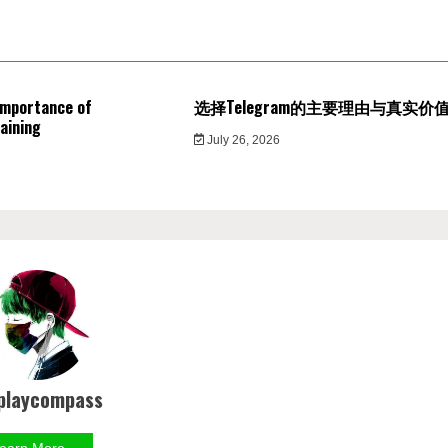
Importance of
选择Telegram的主要理由与真实价
aining
July 26, 2026
playcompass
earn More →