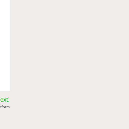
ext:
atform