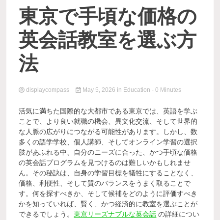
Comp
東京で手頃な価格の
英会話教室を選ぶ方
法
displaycompass
May 5, 2026
in
Education
- 0 Minutes
活気に満ちた国際的な大都市である東京では、英語を学ぶ
ことで、より良い就職の機会、異文化交流、そして世界的
な人脈の広がりにつながる可能性があります。しかし、数
多くの語学学校、個人講師、そしてオンライン学習の選択
肢があふれる中、自分のニーズに合った、かつ手頃な価格
の英会話プログラムを見つけるのは難しいかもしれませ
ん。その秘訣は、自身の学習目標を犠牲にすることなく、
価格、利便性、そして質のバランスをうまく取ることで
す。何を探すべきか、そして候補をどのように評価すべき
かを知っていれば、賢く、かつ経済的に教室を選ぶことが
できるでしょう。
東京リーズナブルな英会話
の詳細につい