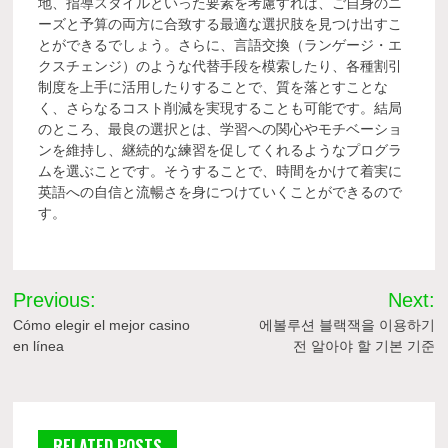
地、指導スタイルといった要素を考慮すれば、ご自身のニ
ーズと予算の両方に合致する最適な選択肢を見つけ出すこ
とができるでしょう。さらに、言語交換（ランゲージ・エ
クスチェンジ）のような代替手段を模索したり、各種割引
制度を上手に活用したりすることで、質を落とすことな
く、さらなるコスト削減を実現することも可能です。結局
のところ、最良の選択とは、学習への関心やモチベーショ
ンを維持し、継続的な練習を促してくれるようなプログラ
ムを選ぶことです。そうすることで、時間をかけて着実に
英語への自信と流暢さを身につけていくことができるので
す。
Post
Previous:
Next:
navigation
Cómo elegir el mejor casino
에볼루션 블랙잭을 이용하기
en línea
전 알아야 할 기본 기준
RELATED POSTS