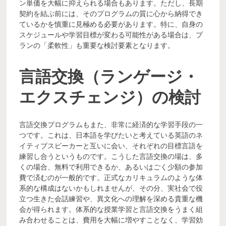
ン単価を大幅に抑えられる場合もあります。ただし、長期
契約を結ぶ前には、そのプログラムの質に心から納得でき
ているかを慎重に見極める必要があります。特に、自身の
スケジュールや学習目標が変わる可能性がある場合は、プ
ランの「柔軟性」も重要な検討要素となります。
言語交換（ランゲージ・
エクスチェンジ）の検討
言語交換プログラムもまた、非常に経済的な学習手段の一
つです。これは、日本語を学びたいと考えている英語のネ
イティブスピーカーと互いに会い、それぞれの目標言語を
練習し合うというものです。こうした言語交換の場は、多
くの場合、無料で利用できるか、あるいはごく少額の参加
費で済むのが一般的です。正式なカリキュラムのような体
系的な構成はないかもしれませんが、その分、実社会で役
立つ生きた会話練習や、異文化への理解を深める貴重な機
会が得られます。体系的な授業学習と言語交換をうまく組
み合わせることは、費用を大幅に増やすことなく、学習効