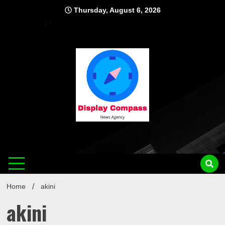
Skip
Thursday, August 6, 2026
to
content
Displ
Home
akini
akini