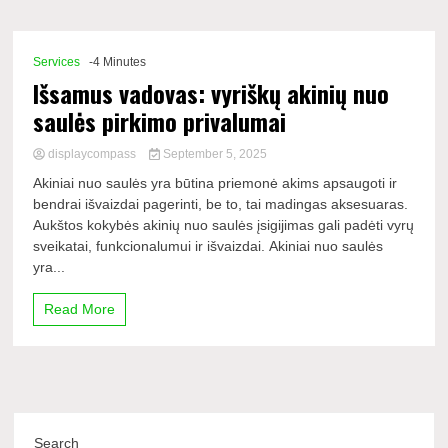
Comp
Services
-4 Minutes
Išsamus vadovas: vyriškų akinių nuo
saulės pirkimo privalumai
displaycompass
September 5, 2025
Akiniai nuo saulės yra būtina priemonė akims apsaugoti ir
bendrai išvaizdai pagerinti, be to, tai madingas aksesuaras.
Aukštos kokybės akinių nuo saulės įsigijimas gali padėti vyrų
sveikatai, funkcionalumui ir išvaizdai. Akiniai nuo saulės
yra...
Read More
Search