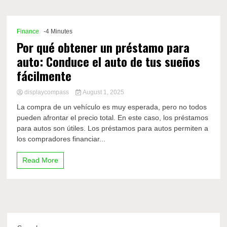
Comp
Finance
-4 Minutes
Por qué obtener un préstamo para
auto: Conduce el auto de tus sueños
fácilmente
displaycompass
August 1, 2025
La compra de un vehículo es muy esperada, pero no todos
pueden afrontar el precio total. En este caso, los préstamos
para autos son útiles. Los préstamos para autos permiten a
los compradores financiar...
Read More