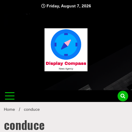
Skip
Friday, August 7, 2026
to
content
Displ
Home
conduce
conduce