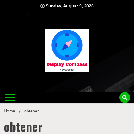
Skip
Sunday, August 9, 2026
to
content
Displ
Home
obtener
obtener