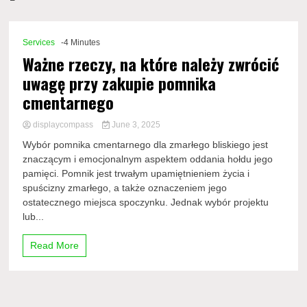
Comp
Services
-4 Minutes
Ważne rzeczy, na które należy zwrócić
uwagę przy zakupie pomnika
cmentarnego
displaycompass
June 3, 2025
Wybór pomnika cmentarnego dla zmarłego bliskiego jest
znaczącym i emocjonalnym aspektem oddania hołdu jego
pamięci. Pomnik jest trwałym upamiętnieniem życia i
spuścizny zmarłego, a także oznaczeniem jego
ostatecznego miejsca spoczynku. Jednak wybór projektu
lub...
Read More