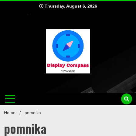
Skip
Thursday, August 6, 2026
to
content
Displ
Home
pomnika
pomnika