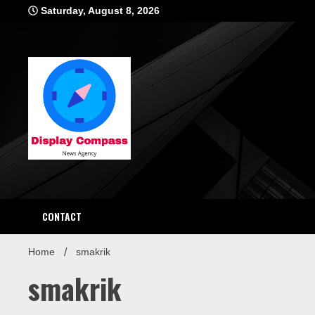
Skip
Saturday, August 8, 2026
to
content
Displ
CONTACT
Home
smakrik
smakrik