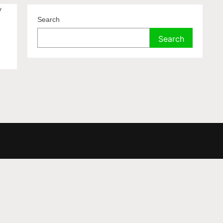
v
Search
Search