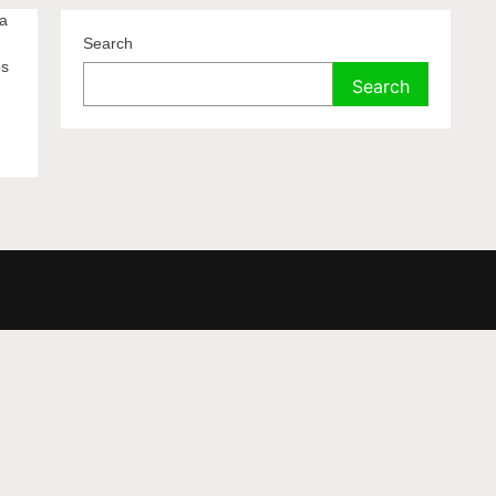
ya
Search
os
Search