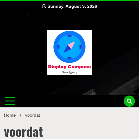
Skip
Sunday, August 9, 2026
to
content
Displ
Home
voordat
voordat