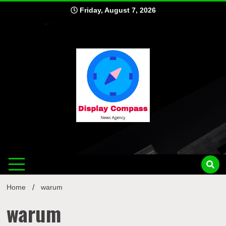
Skip
Friday, August 7, 2026
to
content
Displ
Home
warum
warum