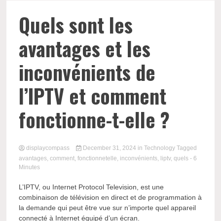
Comp
Quels sont les
avantages et les
inconvénients de
l’IPTV et comment
fonctionne-t-elle ?
displaycompass
December 31, 2024
in
Technology
Tagged
avantages
,
comment
,
fonctionnetelle
,
inconvénients
,
liptv
,
quels
- 6
Minutes
L’IPTV, ou Internet Protocol Television, est une
combinaison de télévision en direct et de programmation à
la demande qui peut être vue sur n’importe quel appareil
connecté à Internet équipé d’un écran.