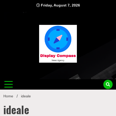
Skip
Friday, August 7, 2026
to
content
Displ
Home
ideale
ideale