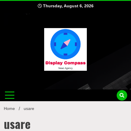
Skip
Thursday, August 6, 2026
to
content
Displ
Home
usare
usare