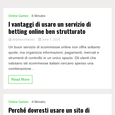
Comp
Online Games
-6 Minutes
I vantaggi di usare un servizio di
betting online ben strutturato
displaycompass
June 7, 2026
Un buon servizio di scommesse online non offre soltanto
quote, ma organizza informazioni, pagamenti, mercati e
strumenti di controllo in un unico spazio. Gli utenti che
valutano siti scommesse italiani cercano spesso una
combinazione...
Read More
Online Games
-4 Minutes
Perché dovresti usare un sito di