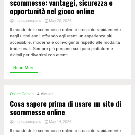
scommesse: vantaggi, sicurezza e
opportunità nel gioco online
displaycompass
May 20, 2026
Il mondo delle scommesse online è cresciuto rapidamente
negli ultimi anni, offrendo agli utenti un’esperienza più
accessibile, moderna e coinvolgente rispetto alle modalità
tradizionali. Sempre più persone scelgono piattaforme
digitali per divertirsi con eventi...
Read More
Online Games
-4 Minutes
Cosa sapere prima di usare un sito di
scommesse online
displaycompass
May 14, 2026
Il mondo delle scommesse online è cresciuto rapidamente