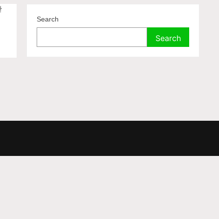
산
Search
Search