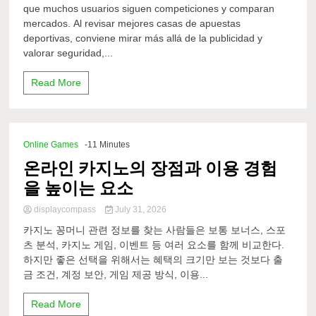
que muchos usuarios siguen competiciones y comparan
mercados. Al revisar mejores casas de apuestas
deportivas, conviene mirar más allá de la publicidad y
valorar seguridad,...
Read More
Online Games
-11 Minutes
온라인 카지노의 장점과 이용 경험
을 높이는 요소
displaycompass
July 31, 2026
카지노 꽁머니 관련 정보를 찾는 사람들은 보통 보너스, 스포
츠 분석, 카지노 게임, 이벤트 등 여러 요소를 함께 비교한다.
하지만 좋은 선택을 위해서는 혜택의 크기만 보는 것보다 출
금 조건, 계정 보안, 게임 제공 방식, 이용...
Read More