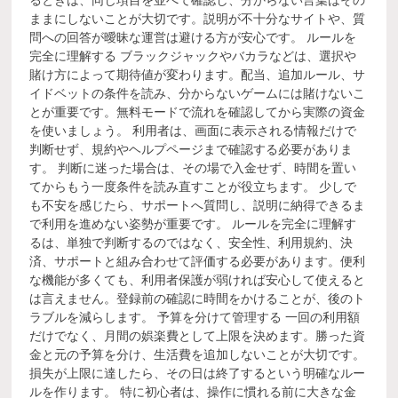
るときは、同じ項目を並べて確認し、分からない言葉はその
管
ままにしないことが大切です。説明が不十分なサイトや、質
理
問への回答が曖昧な運営は避ける方が安心です。 ルールを
の
考
完全に理解する ブラックジャックやバカラなどは、選択や
え
賭け方によって期待値が変わります。配当、追加ルール、サ
方
イドベットの条件を読み、分からないゲームには賭けないこ
とが重要です。無料モードで流れを確認してから実際の資金
を使いましょう。 利用者は、画面に表示される情報だけで
判断せず、規約やヘルプページまで確認する必要がありま
す。 判断に迷った場合は、その場で入金せず、時間を置い
てからもう一度条件を読み直すことが役立ちます。 少しで
も不安を感じたら、サポートへ質問し、説明に納得できるま
で利用を進めない姿勢が重要です。 ルールを完全に理解す
るは、単独で判断するのではなく、安全性、利用規約、決
済、サポートと組み合わせて評価する必要があります。便利
な機能が多くても、利用者保護が弱ければ安心して使えると
は言えません。登録前の確認に時間をかけることが、後のト
ラブルを減らします。 予算を分けて管理する 一回の利用額
だけでなく、月間の娯楽費として上限を決めます。勝った資
金と元の予算を分け、生活費を追加しないことが大切です。
損失が上限に達したら、その日は終了するという明確なルー
ルを作ります。 特に初心者は、操作に慣れる前に大きな金