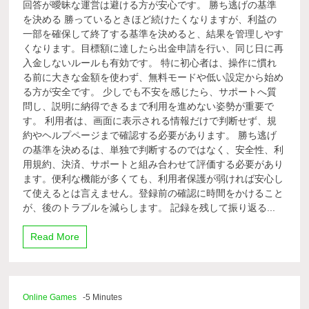
回答が曖昧な運営は避ける方が安心です。 勝ち逃げの基準
を決める 勝っているときほど続けたくなりますが、利益の
一部を確保して終了する基準を決めると、結果を管理しやす
くなります。目標額に達したら出金申請を行い、同じ日に再
入金しないルールも有効です。 特に初心者は、操作に慣れ
る前に大きな金額を使わず、無料モードや低い設定から始め
る方が安全です。 少しでも不安を感じたら、サポートへ質
問し、説明に納得できるまで利用を進めない姿勢が重要で
す。 利用者は、画面に表示される情報だけで判断せず、規
約やヘルプページまで確認する必要があります。 勝ち逃げ
の基準を決めるは、単独で判断するのではなく、安全性、利
用規約、決済、サポートと組み合わせて評価する必要があり
ます。便利な機能が多くても、利用者保護が弱ければ安心し
て使えるとは言えません。登録前の確認に時間をかけること
が、後のトラブルを減らします。 記録を残して振り返る...
Read More
Online Games
-5 Minutes