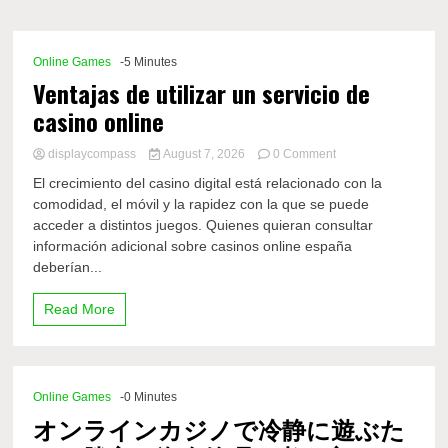
Comp
Online Games
-5 Minutes
Ventajas de utilizar un servicio de
casino online
on
displaycompass
August 7, 2026
0 Comment
Ventajas
El crecimiento del casino digital está relacionado con la
de
comodidad, el móvil y la rapidez con la que se puede
utilizar
acceder a distintos juegos. Quienes quieran consultar
un
servicio
información adicional sobre casinos online españa
de
deberían...
casino
online
Read More
Online Games
-0 Minutes
オンラインカジノで冷静に遊ぶた