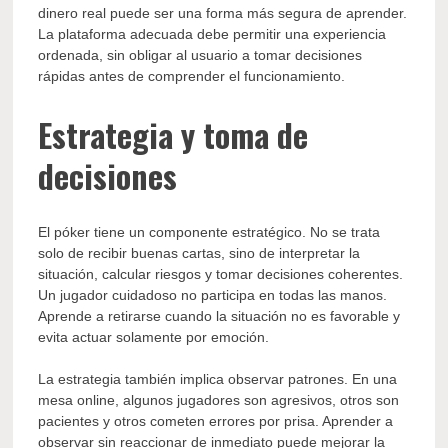
dinero real puede ser una forma más segura de aprender.
La plataforma adecuada debe permitir una experiencia
ordenada, sin obligar al usuario a tomar decisiones
rápidas antes de comprender el funcionamiento.
Estrategia y toma de
decisiones
El póker tiene un componente estratégico. No se trata
solo de recibir buenas cartas, sino de interpretar la
situación, calcular riesgos y tomar decisiones coherentes.
Un jugador cuidadoso no participa en todas las manos.
Aprende a retirarse cuando la situación no es favorable y
evita actuar solamente por emoción.
La estrategia también implica observar patrones. En una
mesa online, algunos jugadores son agresivos, otros son
pacientes y otros cometen errores por prisa. Aprender a
observar sin reaccionar de inmediato puede mejorar la