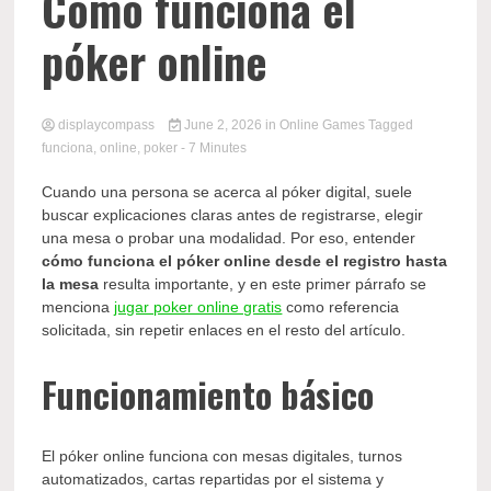
Comp
Cómo funciona el
póker online
displaycompass
June 2, 2026
in
Online Games
Tagged
funciona
,
online
,
poker
- 7 Minutes
Cuando una persona se acerca al póker digital, suele
buscar explicaciones claras antes de registrarse, elegir
una mesa o probar una modalidad. Por eso, entender
cómo funciona el póker online desde el registro hasta
la mesa
resulta importante, y en este primer párrafo se
menciona
jugar poker online gratis
como referencia
solicitada, sin repetir enlaces en el resto del artículo.
Funcionamiento básico
El póker online funciona con mesas digitales, turnos
automatizados, cartas repartidas por el sistema y