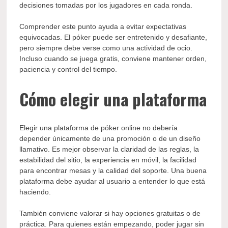
decisiones tomadas por los jugadores en cada ronda.
Comprender este punto ayuda a evitar expectativas
equivocadas. El póker puede ser entretenido y desafiante,
pero siempre debe verse como una actividad de ocio.
Incluso cuando se juega gratis, conviene mantener orden,
paciencia y control del tiempo.
Cómo elegir una plataforma
Elegir una plataforma de póker online no debería
depender únicamente de una promoción o de un diseño
llamativo. Es mejor observar la claridad de las reglas, la
estabilidad del sitio, la experiencia en móvil, la facilidad
para encontrar mesas y la calidad del soporte. Una buena
plataforma debe ayudar al usuario a entender lo que está
haciendo.
También conviene valorar si hay opciones gratuitas o de
práctica. Para quienes están empezando, poder jugar sin