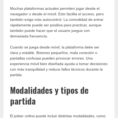
Muchas plataformas actuales permiten jugar desde el
navegador o desde el móvil. Esto facilita el acceso, pero
también exige más autocontrol. La comodidad de entrar
rápidamente puede ser positiva para practicar, aunque
también puede hacer que el usuario juegue con
demasiada frecuencia.
Cuando se juega desde móvil, la plataforma debe ser
clara y estable. Botones pequeños, mala conexión o
pantallas confusas pueden provocar errores. Una
experiencia móvil bien diseñada ayuda a tomar decisiones
con más tranquilidad y reduce fallos técnicos durante la
partida.
Modalidades y tipos de
partida
El póker online puede incluir distintas modalidades, como