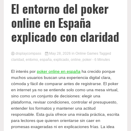
Comp
El entorno del poker
online en España
explicado con claridad
displaycompass
May 28, 2026
in
Online Games
Tagged
claridad
,
entorno
,
españa
,
explicado
,
online
,
poker
- 6 Minutes
El interés por
poker online en españa
ha crecido porque
muchos usuarios buscan una experiencia digital clara,
cómoda y fácil de comparar antes de registrarse. El poker
en internet ya no se entiende solo como una mesa virtual,
sino como un conjunto de decisiones: elegir una
plataforma, revisar condiciones, controlar el presupuesto,
entender los formatos y mantener una actitud
responsable. Esta guía ofrece una mirada práctica, escrita
para lectores que quieren orientarse sin caer en
promesas exageradas ni en explicaciones frías. La idea