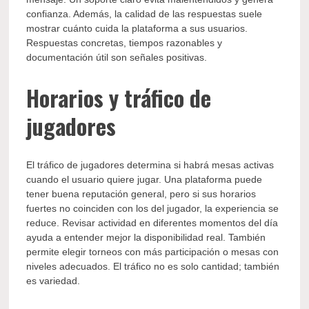
confianza. Además, la calidad de las respuestas suele
mostrar cuánto cuida la plataforma a sus usuarios.
Respuestas concretas, tiempos razonables y
documentación útil son señales positivas.
Horarios y tráfico de
jugadores
El tráfico de jugadores determina si habrá mesas activas
cuando el usuario quiere jugar. Una plataforma puede
tener buena reputación general, pero si sus horarios
fuertes no coinciden con los del jugador, la experiencia se
reduce. Revisar actividad en diferentes momentos del día
ayuda a entender mejor la disponibilidad real. También
permite elegir torneos con más participación o mesas con
niveles adecuados. El tráfico no es solo cantidad; también
es variedad.