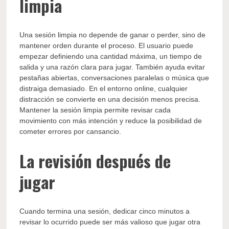
limpia
Una sesión limpia no depende de ganar o perder, sino de
mantener orden durante el proceso. El usuario puede
empezar definiendo una cantidad máxima, un tiempo de
salida y una razón clara para jugar. También ayuda evitar
pestañas abiertas, conversaciones paralelas o música que
distraiga demasiado. En el entorno online, cualquier
distracción se convierte en una decisión menos precisa.
Mantener la sesión limpia permite revisar cada
movimiento con más intención y reduce la posibilidad de
cometer errores por cansancio.
La revisión después de
jugar
Cuando termina una sesión, dedicar cinco minutos a
revisar lo ocurrido puede ser más valioso que jugar otra