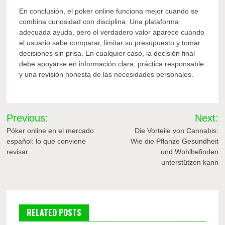
En conclusión, el poker online funciona mejor cuando se
combina curiosidad con disciplina. Una plataforma
adecuada ayuda, pero el verdadero valor aparece cuando
el usuario sabe comparar, limitar su presupuesto y tomar
decisiones sin prisa. En cualquier caso, la decisión final
debe apoyarse en información clara, práctica responsable
y una revisión honesta de las necesidades personales.
Post
Previous:
Next:
navigation
Póker online en el mercado
Die Vorteile von Cannabis:
español: lo que conviene
Wie die Pflanze Gesundheit
revisar
und Wohlbefinden
unterstützen kann
RELATED POSTS