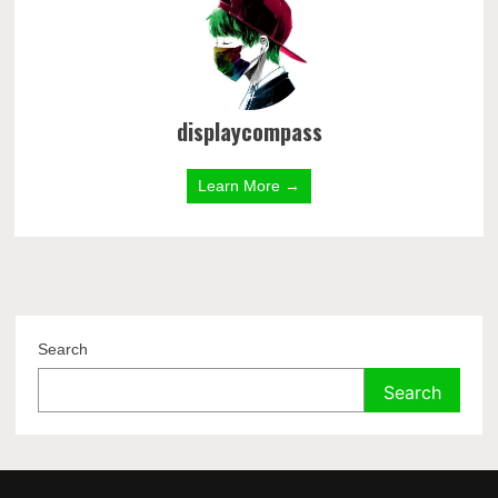
displaycompass
Learn More →
Search
Search