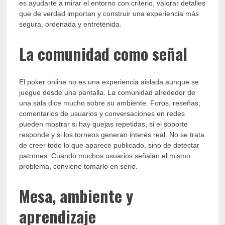
es ayudarte a mirar el entorno con criterio, valorar detalles
que de verdad importan y construir una experiencia más
segura, ordenada y entretenida.
La comunidad como señal
El poker online no es una experiencia aislada aunque se
juegue desde una pantalla. La comunidad alrededor de
una sala dice mucho sobre su ambiente. Foros, reseñas,
comentarios de usuarios y conversaciones en redes
pueden mostrar si hay quejas repetidas, si el soporte
responde y si los torneos generan interés real. No se trata
de creer todo lo que aparece publicado, sino de detectar
patrones. Cuando muchos usuarios señalan el mismo
problema, conviene tomarlo en serio.
Mesa, ambiente y
aprendizaje