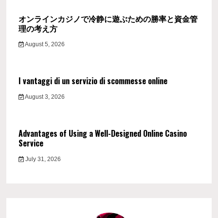
オンラインカジノで冷静に遊ぶための勝率と資金管
理の考え方
August 5, 2026
I vantaggi di un servizio di scommesse online
August 3, 2026
Advantages of Using a Well-Designed Online Casino
Service
July 31, 2026