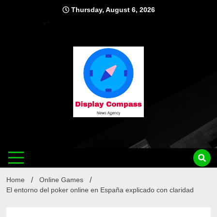
Skip
Thursday, August 6, 2026
to
content
Displ
Home
Online Games
El entorno del poker online en España explicado con claridad