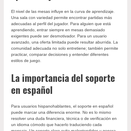
El nivel de las mesas influye en la curva de aprendizaje.
Una sala con variedad permite encontrar partidas más
adecuadas al perfil del jugador. Para alguien que está
aprendiendo, entrar siempre en mesas demasiado
exigentes puede ser desmotivador. Para un usuario
avanzado, una oferta limitada puede resultar aburrida. La
comunidad adecuada no solo entretiene; también permite
practicar, comparar decisiones y entender diferentes
estilos de juego.
La importancia del soporte
en español
Para usuarios hispanohablantes, el soporte en español
puede marcar una diferencia enorme. No es lo mismo
resolver una duda financiera, técnica o de verificación en
un idioma cómodo que hacerlo traduciendo cada
mensaje. Un soporte claro evita malentendidos y genera