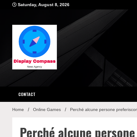
Skip
Saturday, August 8, 2026
to
content
Displ
CONTACT
Home
Online Games
Perché alcune persone preferiscon
Perché alcune persone 