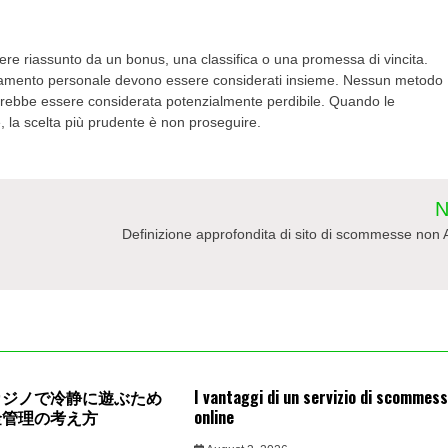
re riassunto da un bonus, una classifica o una promessa di vincita.
mportamento personale devono essere considerati insieme. Nessun metodo
vrebbe essere considerata potenzialmente perdibile. Quando le
le, la scelta più prudente è non proseguire.
N
Definizione approfondita di sito di scommesse no
カジノで冷静に遊ぶため
I vantaggi di un servizio di scommes
金管理の考え方
online