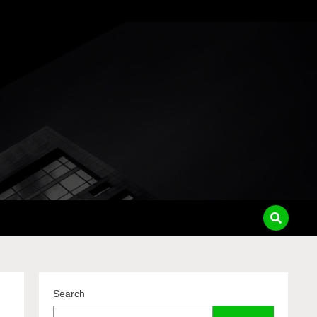
pass
Search