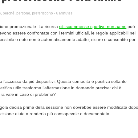
e
,
perché
,
persone
,
preferiscono
- 6 Minutes
tazione promozionale. La risorsa
siti scommesse sportive non aams
può
ono essere confrontate con i termini ufficiali, le regole applicabili nel
ccessibile o noto non è automaticamente adatto, sicuro o consentito per
l’accesso da più dispositivi. Questa comodità è positiva soltanto
rifica utile trasforma l’affermazione in domande precise: chi è
ra vale in caso di problema?
gola decisa prima della sessione non dovrebbe essere modificata dop
 decisione aiuta a renderla più consapevole e documentata.