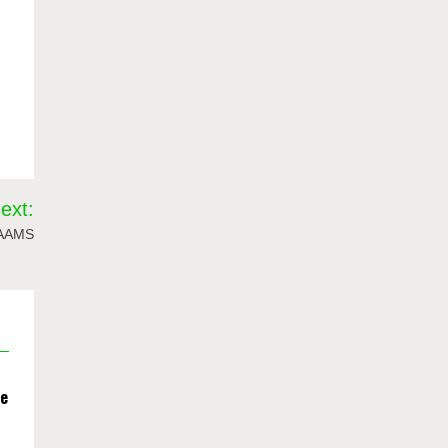
ext:
n AAMS
se