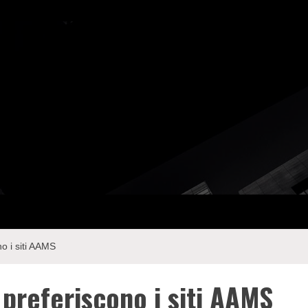
ay Com
o i siti AAMS
preferiscono i siti AAMS