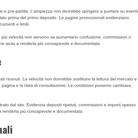
ive e pre-partita. L’ampiezza non dovrebbe spingere a puntare su eventi
llato prima del primo deposito. Le pagine promozionali evidenziano
umenti e limiti.
 o più velocità non servono se aumentano confusione, commissioni o
isione aiuta a renderla più consapevole e documentata.
e
i ricevuti. La velocità non dovrebbe sostituire la lettura del mercato e 
a pagina e la data di consultazione. Le condizioni possono cambiare,
rato dal sito. Evidenzia depositi ripetuti, commissioni e importi spesso
ta a renderla più consapevole e documentata.
nali