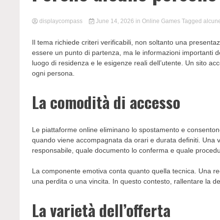
displaycompass
June 14, 2026
in
Online Games
Tagged
alcun
Il tema richiede criteri verificabili, non soltanto una presen
essere un punto di partenza, ma le informazioni importanti dev
luogo di residenza e le esigenze reali dell’utente. Un sito a
ogni persona.
La comodità di accesso
Le piattaforme online eliminano lo spostamento e consentono 
quando viene accompagnata da orari e durata definiti. Una ve
responsabile, quale documento lo conferma e quale procedu
La componente emotiva conta quanto quella tecnica. Una re
una perdita o una vincita. In questo contesto, rallentare la
La varietà dell’offerta