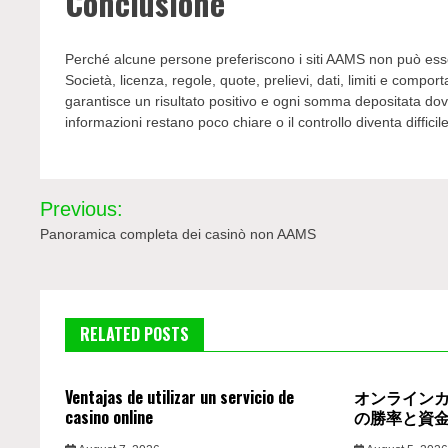
Conclusione
Perché alcune persone preferiscono i siti AAMS non può esse
Società, licenza, regole, quote, prelievi, dati, limiti e co
garantisce un risultato positivo e ogni somma depositata do
informazioni restano poco chiare o il controllo diventa diffici
Post
Previous:
navigation
Panoramica completa dei casinò non AAMS
RELATED POSTS
Ventajas de utilizar un servicio de
オンライン
casino online
の勝率と資