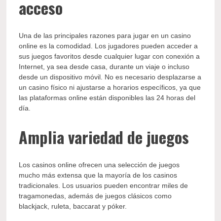
acceso
Una de las principales razones para jugar en un casino
online es la comodidad. Los jugadores pueden acceder a
sus juegos favoritos desde cualquier lugar con conexión a
Internet, ya sea desde casa, durante un viaje o incluso
desde un dispositivo móvil. No es necesario desplazarse a
un casino físico ni ajustarse a horarios específicos, ya que
las plataformas online están disponibles las 24 horas del
día.
Amplia variedad de juegos
Los casinos online ofrecen una selección de juegos
mucho más extensa que la mayoría de los casinos
tradicionales. Los usuarios pueden encontrar miles de
tragamonedas, además de juegos clásicos como
blackjack, ruleta, baccarat y póker.