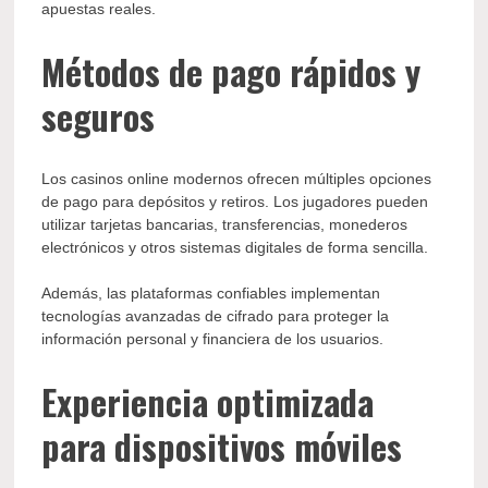
apuestas reales.
Métodos de pago rápidos y
seguros
Los casinos online modernos ofrecen múltiples opciones
de pago para depósitos y retiros. Los jugadores pueden
utilizar tarjetas bancarias, transferencias, monederos
electrónicos y otros sistemas digitales de forma sencilla.
Además, las plataformas confiables implementan
tecnologías avanzadas de cifrado para proteger la
información personal y financiera de los usuarios.
Experiencia optimizada
para dispositivos móviles