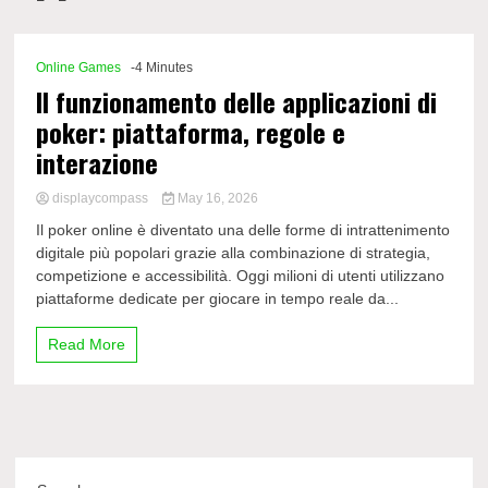
Comp
Online Games
-4 Minutes
Il funzionamento delle applicazioni di
poker: piattaforma, regole e
interazione
displaycompass
May 16, 2026
Il poker online è diventato una delle forme di intrattenimento
digitale più popolari grazie alla combinazione di strategia,
competizione e accessibilità. Oggi milioni di utenti utilizzano
piattaforme dedicate per giocare in tempo reale da...
Read More