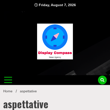
Skip
Friday, August 7, 2026
to
content
Displ
Home
aspettative
aspettative