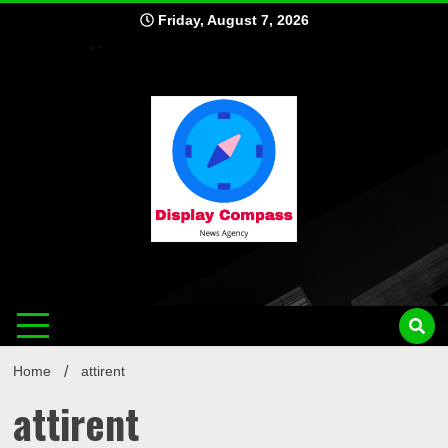
Skip
Friday, August 7, 2026
to
content
Displ
Home
attirent
attirent