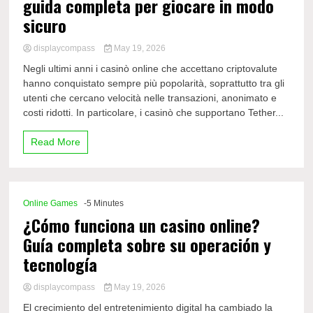
guida completa per giocare in modo
sicuro
displaycompass
May 19, 2026
Negli ultimi anni i casinò online che accettano criptovalute
hanno conquistato sempre più popolarità, soprattutto tra gli
utenti che cercano velocità nelle transazioni, anonimato e
costi ridotti. In particolare, i casinò che supportano Tether...
Read More
Online Games
-5 Minutes
¿Cómo funciona un casino online?
Guía completa sobre su operación y
tecnología
displaycompass
May 19, 2026
El crecimiento del entretenimiento digital ha cambiado la