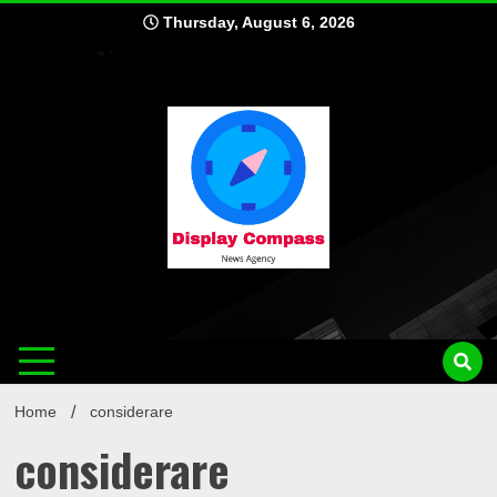
Skip
Thursday, August 6, 2026
to
content
Displ
Home
considerare
considerare