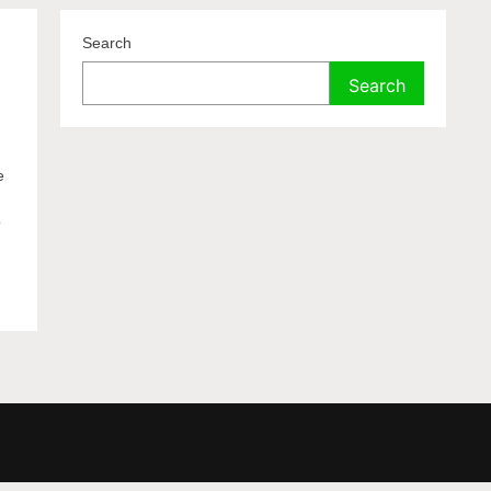
Search
Search
e
o