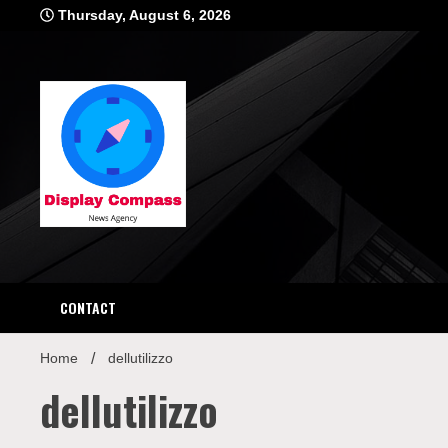
Skip
Thursday, August 6, 2026
to
content
Displ
CONTACT
Home
dellutilizzo
dellutilizzo