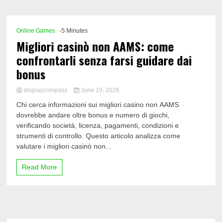
Comp
Online Games
-5 Minutes
Migliori casinò non AAMS: come
confrontarli senza farsi guidare dai
bonus
displaycompass
June 19, 2026
Chi cerca informazioni sui migliori casino non AAMS
dovrebbe andare oltre bonus e numero di giochi,
verificando società, licenza, pagamenti, condizioni e
strumenti di controllo. Questo articolo analizza come
valutare i migliori casinò non...
Read More