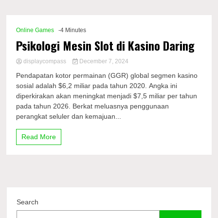
Comp
Online Games
-4 Minutes
Psikologi Mesin Slot di Kasino Daring
displaycompass
December 7, 2024
Pendapatan kotor permainan (GGR) global segmen kasino
sosial adalah $6,2 miliar pada tahun 2020. Angka ini
diperkirakan akan meningkat menjadi $7,5 miliar per tahun
pada tahun 2026. Berkat meluasnya penggunaan
perangkat seluler dan kemajuan...
Read More
Search