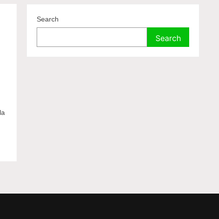
Search
Search
n
la