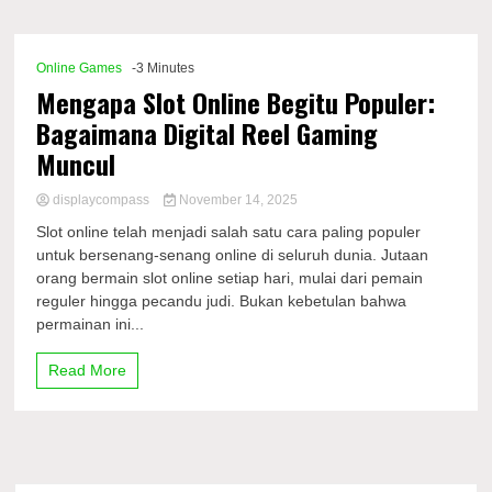
Comp
Online Games
-3 Minutes
Mengapa Slot Online Begitu Populer:
Bagaimana Digital Reel Gaming
Muncul
displaycompass
November 14, 2025
Slot online telah menjadi salah satu cara paling populer
untuk bersenang-senang online di seluruh dunia. Jutaan
orang bermain slot online setiap hari, mulai dari pemain
reguler hingga pecandu judi. Bukan kebetulan bahwa
permainan ini...
Read More