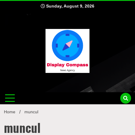
Skip
Sunday, August 9, 2026
to
content
Displ
Home
muncul
muncul