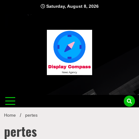
Skip
Saturday, August 8, 2026
to
content
Displ
Home
pertes
pertes