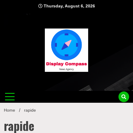
Skip
Thursday, August 6, 2026
to
content
Displ
Home
rapide
rapide