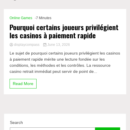
Comp
Online Games
-7 Minutes
Pourquoi certains joueurs privilégient
les casinos à paiement rapide
displaycompass
June 13, 2026
Le sujet de pourquoi certains joueurs privilégient les casinos
à paiement rapide mérite une lecture fondée sur les
conditions, les méthodes et les contrôles. La ressource
casino retrait immédiat peut servir de point de...
Read More
Search