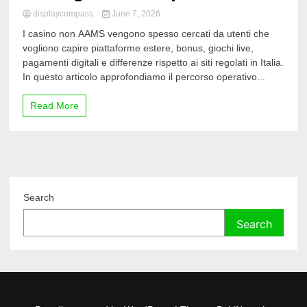
displaycompass
June 7, 2026
I casino non AAMS vengono spesso cercati da utenti che
vogliono capire piattaforme estere, bonus, giochi live,
pagamenti digitali e differenze rispetto ai siti regolati in Italia.
In questo articolo approfondiamo il percorso operativo...
Read More
Search
Search