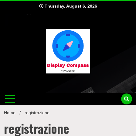
Skip
Thursday, August 6, 2026
to
content
Displ
Home
registrazione
registrazione