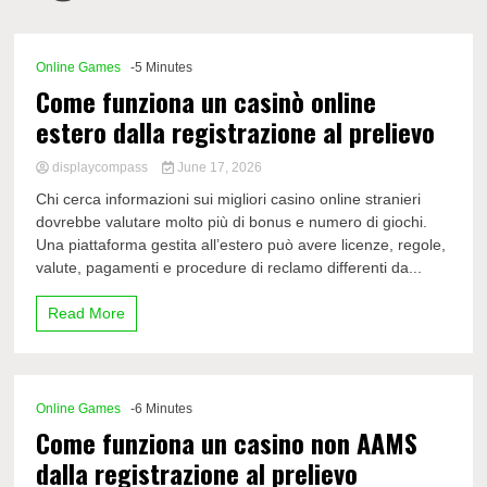
Comp
Online Games
-5 Minutes
Come funziona un casinò online
estero dalla registrazione al prelievo
displaycompass
June 17, 2026
Chi cerca informazioni sui migliori casino online stranieri
dovrebbe valutare molto più di bonus e numero di giochi.
Una piattaforma gestita all’estero può avere licenze, regole,
valute, pagamenti e procedure di reclamo differenti da...
Read More
Online Games
-6 Minutes
Come funziona un casino non AAMS
dalla registrazione al prelievo