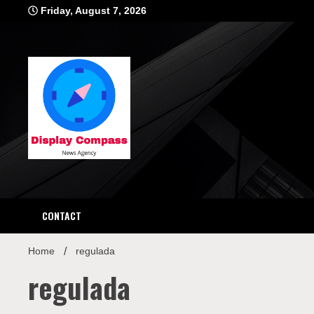
Skip
Friday, August 7, 2026
to
content
Displ
CONTACT
Home
regulada
regulada