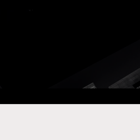
ay Com