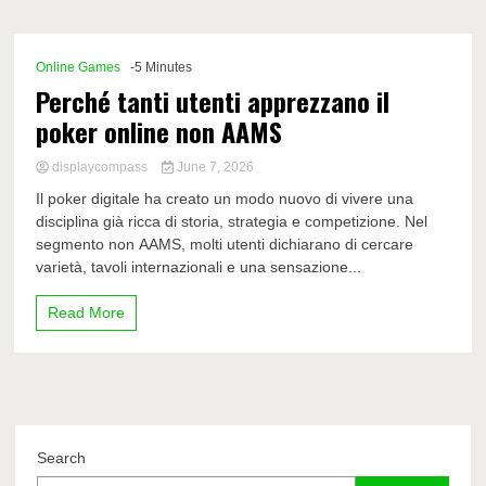
Comp
Online Games
-5 Minutes
Perché tanti utenti apprezzano il
poker online non AAMS
displaycompass
June 7, 2026
Il poker digitale ha creato un modo nuovo di vivere una
disciplina già ricca di storia, strategia e competizione. Nel
segmento non AAMS, molti utenti dichiarano di cercare
varietà, tavoli internazionali e una sensazione...
Read More
Search