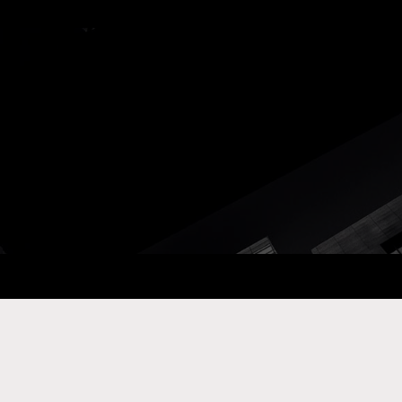
ay Com