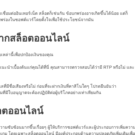
อมต่ออินเทอร์เน็ต สล็อตก็เช่นกัน ข้อบกพร่องอาจเกิดขึ้นได้น้อย แต่ก็
บกพร่องในซอฟต์แวร์โดยตั้งใจเพื่อใช้ประโยชน์จากมัน
จากสล็อตออนไลน์
ล่านี้เพื่อปกป้องเงินของคุณ
นะนำเบื้องต้นแก่คุณได้ที่นี่ คุณสามารถตรวจสอบได้ว่ามี RTP หรือไม่ และ
ีชื่อเสียงหรือไม่ ก่อนที่จะฝากเงินที่คาสิโนใดๆ โปรดยืนยันว่า
ที่มีใบอนุญาตจะต้องปฏิบัติต่อผู้บริโภคอย่างเท่าเทียมกัน
็อตออนไลน์
มซับซ้อนมากขึ้นเรื่อยๆ ผู้ให้บริการซอฟต์แวร์และผู้ประกอบการเพิ่มควา
เกม โดยเฉพาะสล็อตออนไลน์ มีองค์ประกอบด้านความปลอดภัยเพิ่มเติมเพื่