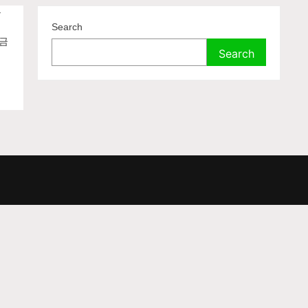
을
정
Search
출금
Search