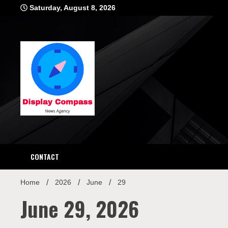
Skip
Saturday, August 8, 2026
to
content
Displ
CONTACT
Home
2026
June
29
June 29, 2026