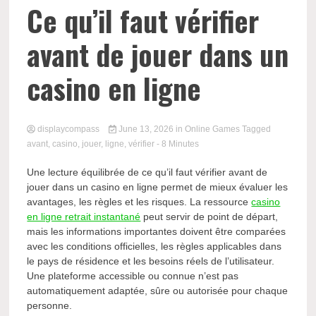
Comp
Ce qu’il faut vérifier
avant de jouer dans un
casino en ligne
displaycompass
June 13, 2026
in
Online Games
Tagged
avant
,
casino
,
jouer
,
ligne
,
vérifier
- 8 Minutes
Une lecture équilibrée de ce qu’il faut vérifier avant de
jouer dans un casino en ligne permet de mieux évaluer les
avantages, les règles et les risques. La ressource
casino
en ligne retrait instantané
peut servir de point de départ,
mais les informations importantes doivent être comparées
avec les conditions officielles, les règles applicables dans
le pays de résidence et les besoins réels de l’utilisateur.
Une plateforme accessible ou connue n’est pas
automatiquement adaptée, sûre ou autorisée pour chaque
personne.