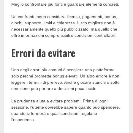
Meglio confrontare più fonti e guardare elementi concreti.
Un confronto serio considera licenza, pagamenti, bonus,
giochi, supporto, limiti e chiarezza. Il sito migliore non è
necessariamente quello più pubblicizzato, ma quello che
offre informazioni comprensibili e condizioni controllabili.
Errori da evitare
Uno degli errori più comuni è scegliere una piattaforma
solo perché promette bonus elevati. Un altro errore è non
leggere i termini di prelievo. Anche giocare stanchi o sotto
emozione può portare a decisioni poco lucide.
La prudenza aiuta a evitare problemi. Prima di ogni
sessione, l’utente dovrebbe sapere quanto può spendere,
quando si fermerà e quali condizioni regolano
l’esperienza.