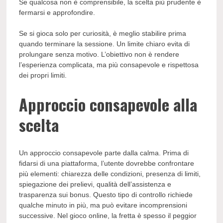
Se qualcosa non è comprensibile, la scelta più prudente è
fermarsi e approfondire.
Se si gioca solo per curiosità, è meglio stabilire prima
quando terminare la sessione. Un limite chiaro evita di
prolungare senza motivo. L’obiettivo non è rendere
l’esperienza complicata, ma più consapevole e rispettosa
dei propri limiti.
Approccio consapevole alla
scelta
Un approccio consapevole parte dalla calma. Prima di
fidarsi di una piattaforma, l’utente dovrebbe confrontare
più elementi: chiarezza delle condizioni, presenza di limiti,
spiegazione dei prelievi, qualità dell’assistenza e
trasparenza sui bonus. Questo tipo di controllo richiede
qualche minuto in più, ma può evitare incomprensioni
successive. Nel gioco online, la fretta è spesso il peggior