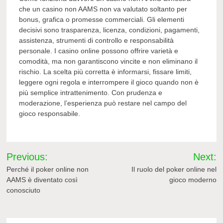
che un casino non AAMS non va valutato soltanto per
bonus, grafica o promesse commerciali. Gli elementi
decisivi sono trasparenza, licenza, condizioni, pagamenti,
assistenza, strumenti di controllo e responsabilità
personale. I casino online possono offrire varietà e
comodità, ma non garantiscono vincite e non eliminano il
rischio. La scelta più corretta è informarsi, fissare limiti,
leggere ogni regola e interrompere il gioco quando non è
più semplice intrattenimento. Con prudenza e
moderazione, l’esperienza può restare nel campo del
gioco responsabile.
Post
Previous:
Next:
navigation
Perché il poker online non
Il ruolo del poker online nel
AAMS è diventato così
gioco moderno
conosciuto