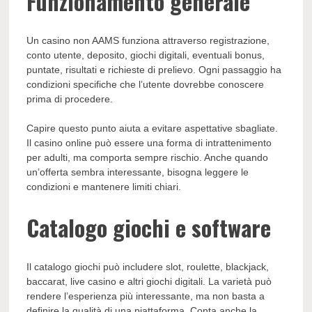
Funzionamento generale
Un casino non AAMS funziona attraverso registrazione,
conto utente, deposito, giochi digitali, eventuali bonus,
puntate, risultati e richieste di prelievo. Ogni passaggio ha
condizioni specifiche che l’utente dovrebbe conoscere
prima di procedere.
Capire questo punto aiuta a evitare aspettative sbagliate.
Il casino online può essere una forma di intrattenimento
per adulti, ma comporta sempre rischio. Anche quando
un’offerta sembra interessante, bisogna leggere le
condizioni e mantenere limiti chiari.
Catalogo giochi e software
Il catalogo giochi può includere slot, roulette, blackjack,
baccarat, live casino e altri giochi digitali. La varietà può
rendere l’esperienza più interessante, ma non basta a
definire la qualità di una piattaforma. Conta anche la