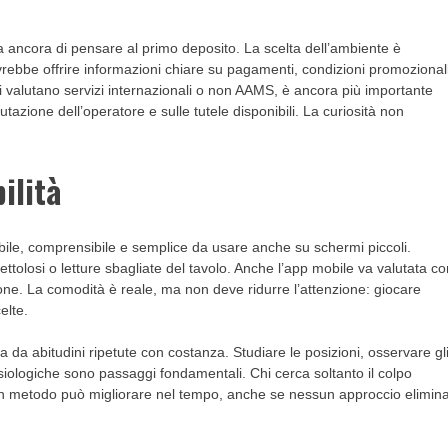
 ancora di pensare al primo deposito. La scelta dell’ambiente è
rebbe offrire informazioni chiare su pagamenti, condizioni promozionali
o si valutano servizi internazionali o non AAMS, è ancora più importante
utazione dell’operatore e sulle tutele disponibili. La curiosità non
ilità
bile, comprensibile e semplice da usare anche su schermi piccoli.
rettolosi o letture sbagliate del tavolo. Anche l’app mobile va valutata c
ne. La comodità è reale, ma non deve ridurre l’attenzione: giocare
elte.
 da abitudini ripetute con costanza. Studiare le posizioni, osservare gl
fisiologiche sono passaggi fondamentali. Chi cerca soltanto il colpo
e un metodo può migliorare nel tempo, anche se nessun approccio elimin