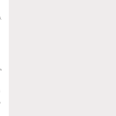
,
on
i
a