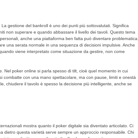
. La gestione del bankroll è uno dei punti più sottovalutati. Significa
imiti non superare e quando abbassare il livello dei tavoli. Questo tema
le personali, anche una piattaforma ben fatta può diventare problematica
are una serata normale in una sequenza di decisioni impulsive. Anche
le quando viene interpretato come situazione da gestire, non come
e. Nel poker online si parla spesso di tilt, cioè quel momento in cui
non si combatte con una mano spettacolare, ma con pause, limiti e onestà
le, chiudere il tavolo è spesso la decisione più intelligente, anche se
ernazionali mostra quanto il poker digitale sia diventato articolato. Ci
, ma dietro questa varietà serve sempre un approccio responsabile. Chi