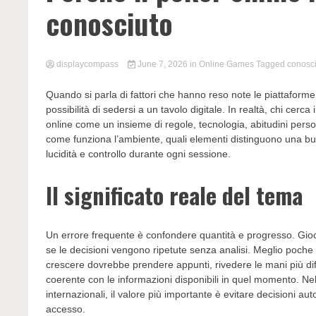
conosciuto
displaycompass
June 7, 2026
in
Online Games
Tagged
conosc
Quando si parla di fattori che hanno reso note le piattaforme i
possibilità di sedersi a un tavolo digitale. In realtà, chi cerc
online come un insieme di regole, tecnologia, abitudini person
come funziona l’ambiente, quali elementi distinguono una b
lucidità e controllo durante ogni sessione.
Il significato reale del tema
Un errore frequente è confondere quantità e progresso. Gioc
se le decisioni vengono ripetute senza analisi. Meglio poche
crescere dovrebbe prendere appunti, rivedere le mani più diff
coerente con le informazioni disponibili in quel momento. Nel
internazionali, il valore più importante è evitare decisioni au
accesso.