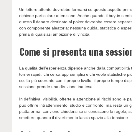
Un lettore attento dovrebbe fermarsi su questo aspetto prima 
richiede particolare attenzione. Anche quando il buy-in semb
questo il denaro destinato al poker dovrebbe essere separato
con componente aleatoria: nessuna guida, statistica o esperi
prima di qualsiasi ambizione di vincita.
Come si presenta una sessio
La qualità dell’esperienza dipende anche dalla compatibilità tr
tornei rapidi, chi cerca app semplici e chi vuole statistiche p
scelta più coerente con il proprio livello, il proprio tempo d
sessione prende una direzione inattesa.
In definitiva, visibilità, offerte e attenzione ai rischi sono l
può offrire intrattenimento, studio e confronto, ma resta un gi
piattaforma, conviene chiedersi se si conoscono le regole, se 
smettere quando il divertimento lascia spazio alla tensione.