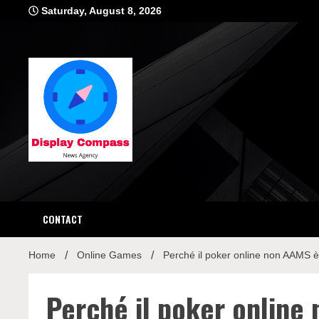
Skip
Saturday, August 8, 2026
to
content
Displ
CONTACT
Home
Online Games
Perché il poker online non AAMS è
Perché il poker online