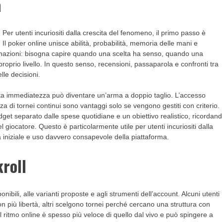
a
. Per utenti incuriositi dalla crescita del fenomeno, il primo passo è
. Il poker online unisce abilità, probabilità, memoria delle mani e
inazioni: bisogna capire quando una scelta ha senso, quando una
proprio livello. In questo senso, recensioni, passaparola e confronti tra
lle decisioni.
sta immediatezza può diventare un’arma a doppio taglio. L’accesso
nza di tornei continui sono vantaggi solo se vengono gestiti con criterio.
dget separato dalle spese quotidiane e un obiettivo realistico, ricordan
l giocatore. Questo è particolarmente utile per utenti incuriositi dalla
à iniziale e uso davvero consapevole della piattaforma.
kroll
onibili, alle varianti proposte e agli strumenti dell’account. Alcuni utenti
 più libertà, altri scelgono tornei perché cercano una struttura con
il ritmo online è spesso più veloce di quello dal vivo e può spingere a