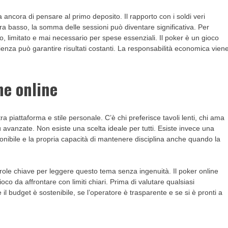
ancora di pensare al primo deposito. Il rapporto con i soldi veri
ra basso, la somma delle sessioni può diventare significativa. Per
, limitato e mai necessario per spese essenziali. Il poker è un gioco
enza può garantire risultati costanti. La responsabilità economica vien
ne online
a piattaforma e stile personale. C’è chi preferisce tavoli lenti, chi ama
iù avanzate. Non esiste una scelta ideale per tutti. Esiste invece una
isponibile e la propria capacità di mantenere disciplina anche quando la
e parole chiave per leggere questo tema senza ingenuità. Il poker online
oco da affrontare con limiti chiari. Prima di valutare qualsiasi
il budget è sostenibile, se l’operatore è trasparente e se si è pronti a