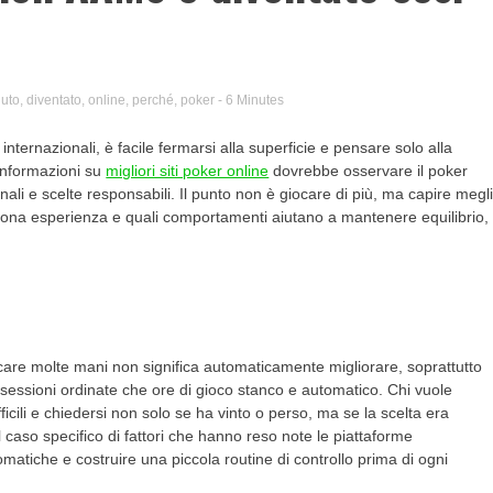
iuto
,
diventato
,
online
,
perché
,
poker
- 6 Minutes
nternazionali, è facile fermarsi alla superficie e pensare solo alla
a informazioni su
migliori siti poker online
dovrebbe osservare il poker
ali e scelte responsabili. Il punto non è giocare di più, ma capire megl
uona esperienza e quali comportamenti aiutano a mantenere equilibrio,
are molte mani non significa automaticamente migliorare, soprattutto
 sessioni ordinate che ore di gioco stanco e automatico. Chi vuole
icili e chiedersi non solo se ha vinto o perso, ma se la scelta era
 caso specifico di fattori che hanno reso note le piattaforme
tomatiche e costruire una piccola routine di controllo prima di ogni