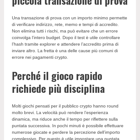
piccola transazione di prova
Una transazione di prova con un importo minimo permette
di verificare indirizzo, rete, memo e tempi di accredito.
Non elimina tutti i rischi, ma può evitare che un errore
coinvolga l’intero budget. Dopo il test è utile controllare
l’hash tramite explorer e attendere l’accredito prima di
inviare altro. La fretta è una delle cause più comuni di
errore nei pagamenti crypto.
Perché il gioco rapido
richiede più disciplina
Molti giochi pensati per il pubblico crypto hanno round
molto brevi. La velocità può rendere l’esperienza
dinamica, ma riduce anche il tempo per riflettere sulla
puntata successiva. In pochi minuti è possibile effettuare
numerose giocate e perdere la percezione dell’importo
complessivo. Per questo è utile impostare una puntata