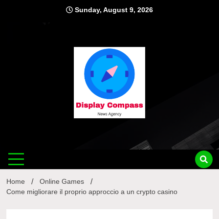
Skip
Sunday, August 9, 2026
to
content
Displ
Home
Online Games
Come migliorare il proprio approccio a un crypto casino