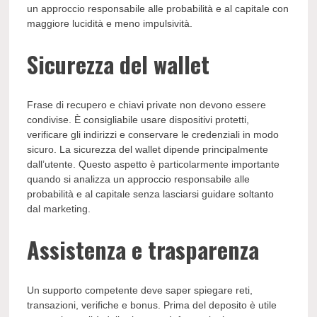
un approccio responsabile alle probabilità e al capitale con
maggiore lucidità e meno impulsività.
Sicurezza del wallet
Frase di recupero e chiavi private non devono essere
condivise. È consigliabile usare dispositivi protetti,
verificare gli indirizzi e conservare le credenziali in modo
sicuro. La sicurezza del wallet dipende principalmente
dall’utente. Questo aspetto è particolarmente importante
quando si analizza un approccio responsabile alle
probabilità e al capitale senza lasciarsi guidare soltanto
dal marketing.
Assistenza e trasparenza
Un supporto competente deve saper spiegare reti,
transazioni, verifiche e bonus. Prima del deposito è utile