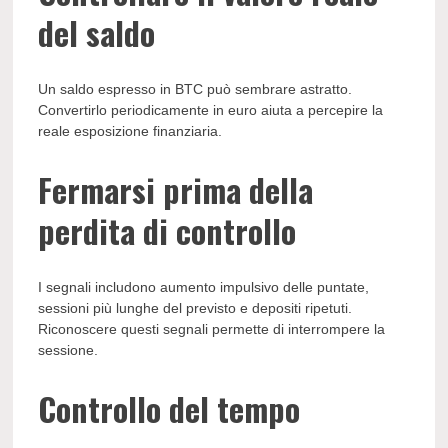
del saldo
Un saldo espresso in BTC può sembrare astratto.
Convertirlo periodicamente in euro aiuta a percepire la
reale esposizione finanziaria.
Fermarsi prima della
perdita di controllo
I segnali includono aumento impulsivo delle puntate,
sessioni più lunghe del previsto e depositi ripetuti.
Riconoscere questi segnali permette di interrompere la
sessione.
Controllo del tempo