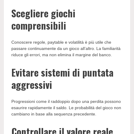
Scegliere giochi
comprensibili
Conoscere regole, paytable e volatilità è più utile che
passare continuamente da un gioco all’altro. La familiarità
riduce gli errori, ma non elimina il margine del banco.
Evitare sistemi di puntata
aggressivi
Progressioni come il raddoppio dopo una perdita possono
esaurire rapidamente il saldo. Le probabilità del gioco non
cambiano in base alla sequenza precedente.
Controllare il valore reale