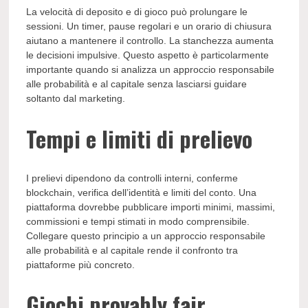
La velocità di deposito e di gioco può prolungare le
sessioni. Un timer, pause regolari e un orario di chiusura
aiutano a mantenere il controllo. La stanchezza aumenta
le decisioni impulsive. Questo aspetto è particolarmente
importante quando si analizza un approccio responsabile
alle probabilità e al capitale senza lasciarsi guidare
soltanto dal marketing.
Tempi e limiti di prelievo
I prelievi dipendono da controlli interni, conferme
blockchain, verifica dell’identità e limiti del conto. Una
piattaforma dovrebbe pubblicare importi minimi, massimi,
commissioni e tempi stimati in modo comprensibile.
Collegare questo principio a un approccio responsabile
alle probabilità e al capitale rende il confronto tra
piattaforme più concreto.
Giochi provably fair