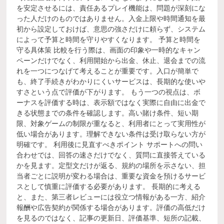
を安定させるには、責任あるプレイ機能は、問題が深刻にな
った人だけのものではありません。入金上限や時間通知を最
初から設定しておけば、意思の強さだけに頼らず、システム
によって予算と時間を守りやすくなります。 予算と時間を
守る具体策 比較を行う際は、画面の印象や一時的なキャン
ペーンだけでなく、利用開始から出金、休止、退会までの流
れを一つにつなげて考えることが重要です。入口が簡単で
も、終了手続きがわかりにくいサービスは、長期的な使いや
すさという点で評価が下がります。 もう一つの視点は、ボ
ーナスを評価する時は、表示額ではなく実際に自由に出金で
きる状態までの条件を確認します。高い賭け条件、短い期
限、対象ゲームの制限が重なると、利用者にとって実用性が
低い場合があります。理解できない条件は受け取らない方が
明確です。 利用後に見直すべきポイント サポートへの問い
合わせでは、回答の速さだけでなく、質問に直接答えている
かを見ます。定型文だけが返る、規約の場所を示さない、担
当者ごとに説明が変わる場合は、重要な資金を預けるサービ
スとして慎重に評価する必要があります。 長期的に考える
と、また、第三者レビューには役立つ情報がある一方、紹介
報酬や広告契約が関係する場合があります。評価の高低だけ
を見るのではなく、記事の更新日、評価基準、短所の記載、