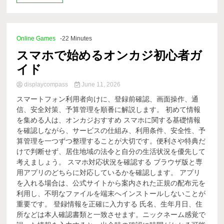
Online Games
-22 Minutes
スマホで始めるオンカジ初心者ガ
イド
displaycompass
June 11, 2026
スマートフォン利用者向けに、登録前確認、画面操作、通
信、安全対策、予算管理を順番に解説します。 初めて情報
を集める人は、オンカジおすすめ スマホに関する基礎情報
を確認しながら、サービスの仕組み、利用条件、安全性、予
算管理を一つずつ整理することが大切です。便利さや特典だ
けで判断せず、居住地域の法令と自分の生活状況を優先して
考えましょう。 スマホ対応状況を確認する ブラウザ版と専
用アプリのどちらに対応しているかを確認します。 アプリ
を入れる場合は、公式サイトから案内された正規の配布元を
利用し、不明なファイルを端末へインストールしないことが
重要です。 登録情報を正確に入力する 氏名、生年月日、住
所などは本人確認書類と一致させます。ニックネーム感覚で