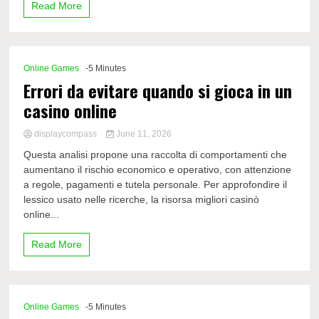
Read More
Online Games
-5 Minutes
Errori da evitare quando si gioca in un
casino online
displaycompass
June 11, 2026
Questa analisi propone una raccolta di comportamenti che
aumentano il rischio economico e operativo, con attenzione
a regole, pagamenti e tutela personale. Per approfondire il
lessico usato nelle ricerche, la risorsa migliori casinò
online...
Read More
Online Games
-5 Minutes