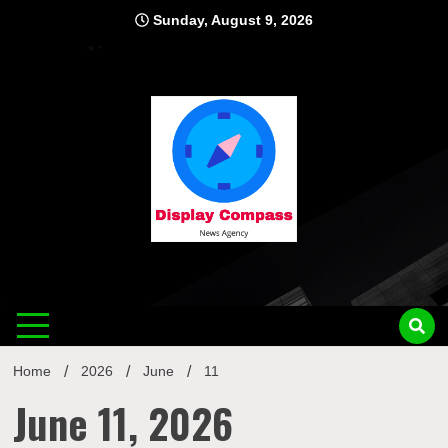
Skip
Sunday, August 9, 2026
to
content
Displ
Home
2026
June
11
June 11, 2026