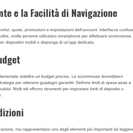
te e la Facilità di Navigazione
ortivi, quote, promozioni e impostazioni dell’account. Interfacce confus
oltre, molte persone utilizzano smartphone per effettuare scommesse;
 per dispositivi mobili o disponga di un’app dedicata.
udget
ondamentale stabilire un budget preciso. Le scommesse dovrebbero
ategia per ottenere guadagni garantiti. Definire limiti di spesa aiuta a
lsivi. Molti siti offrono strumenti per impostare limiti di deposito o
e.
dizioni
strazione, ma rappresentano uno degli elementi più importanti da legger