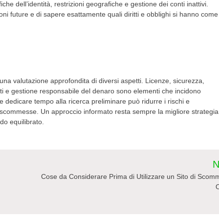
che dell’identità, restrizioni geografiche e gestione dei conti inattivi.
ni future e di sapere esattamente quali diritti e obblighi si hanno come
na valutazione approfondita di diversi aspetti. Licenze, sicurezza,
nti e gestione responsabile del denaro sono elementi che incidono
 dedicare tempo alla ricerca preliminare può ridurre i rischi e
di scommesse. Un approccio informato resta sempre la migliore strategia
odo equilibrato.
N
Cose da Considerare Prima di Utilizzare un Sito di Sco
O