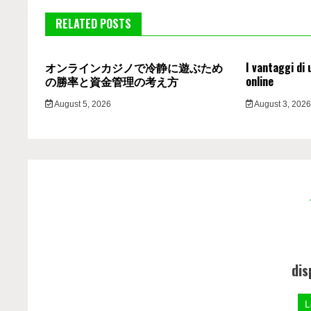
RELATED POSTS
オンラインカジノで冷静に遊ぶため
I vantaggi di
の勝率と資金管理の考え方
online
August 5, 2026
August 3, 202
dis
L