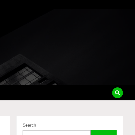
pass
Search