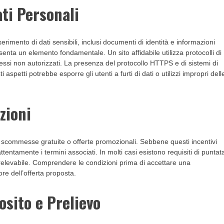
ati Personali
rimento di dati sensibili, inclusi documenti di identità e informazioni
enta un elemento fondamentale. Un sito affidabile utilizza protocolli di
cessi non autorizzati. La presenza del protocollo HTTPS e di sistemi di
spetti potrebbe esporre gli utenti a furti di dati o utilizzi impropri dell
zioni
o, scommesse gratuite o offerte promozionali. Sebbene questi incentivi
ntamente i termini associati. In molti casi esistono requisiti di puntat
prelevabile. Comprendere le condizioni prima di accettare una
ore dell’offerta proposta.
osito e Prelievo