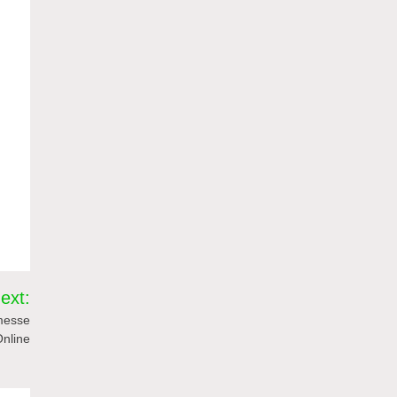
ext:
mmesse
nline