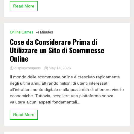
Read More
Online Games
-4 Minutes
Cose da Considerare Prima di
Utilizzare un Sito di Scommesse
Online
displaycompass
May 14, 2026
Il mondo delle scommesse online è cresciuto rapidamente
negli ultimi anni, attirando milioni di utenti interessati
all’intrattenimento digitale e alla possibilità di ottenere vincite
economiche. Tuttavia, scegliere una piattaforma senza
valutare alcuni aspetti fondamentali...
Read More